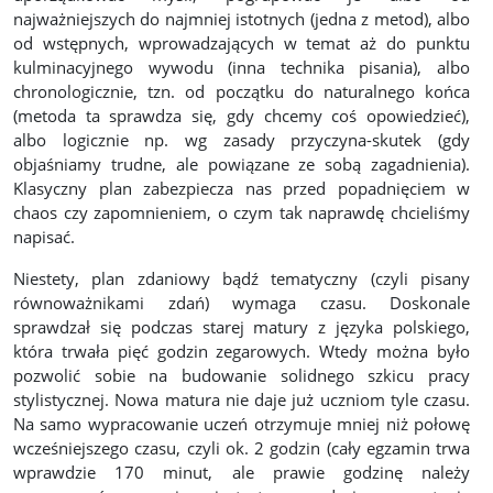
najważniejszych do najmniej istotnych (jedna z metod), albo
od wstępnych, wprowadzających w temat aż do punktu
kulminacyjnego wywodu (inna technika pisania), albo
chronologicznie, tzn. od początku do naturalnego końca
(metoda ta sprawdza się, gdy chcemy coś opowiedzieć),
albo logicznie np. wg zasady przyczyna-skutek (gdy
objaśniamy trudne, ale powiązane ze sobą zagadnienia).
Klasyczny plan zabezpiecza nas przed popadnięciem w
chaos czy zapomnieniem, o czym tak naprawdę chcieliśmy
napisać.
Niestety, plan zdaniowy bądź tematyczny (czyli pisany
równoważnikami zdań) wymaga czasu. Doskonale
sprawdzał się podczas starej matury z języka polskiego,
która trwała pięć godzin zegarowych. Wtedy można było
pozwolić sobie na budowanie solidnego szkicu pracy
stylistycznej. Nowa matura nie daje już uczniom tyle czasu.
Na samo wypracowanie uczeń otrzymuje mniej niż połowę
wcześniejszego czasu, czyli ok. 2 godzin (cały egzamin trwa
wprawdzie 170 minut, ale prawie godzinę należy