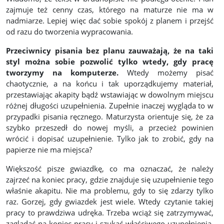
zajmuje też cenny czas, którego na maturze nie ma w
nadmiarze. Lepiej więc dać sobie spokój z planem i przejść
od razu do tworzenia wypracowania.
Przeciwnicy pisania bez planu zauważają, że na taki
styl można sobie pozwolić tylko wtedy, gdy pracę
tworzymy na komputerze.
Wtedy możemy pisać
chaotycznie, a na końcu i tak uporządkujemy materiał,
przestawiając akapity bądź wstawiając w dowolnym miejscu
różnej długości uzupełnienia. Zupełnie inaczej wygląda to w
przypadki pisania ręcznego. Maturzysta orientuje się, że za
szybko przeszedł do nowej myśli, a przecież powinien
wrócić i dopisać uzupełnienie. Tylko jak to zrobić, gdy na
papierze nie ma miejsca?
Większość pisze gwiazdkę, co ma oznaczać, że należy
zajrzeć na koniec pracy, gdzie znajduje się uzupełnienie tego
właśnie akapitu. Nie ma problemu, gdy to się zdarzy tylko
raz. Gorzej, gdy gwiazdek jest wiele. Wtedy czytanie takiej
pracy to prawdziwa udręka. Trzeba wciąż się zatrzymywać,
zaglądać na koniec pracy i szukać właściwego uzupełnienia.