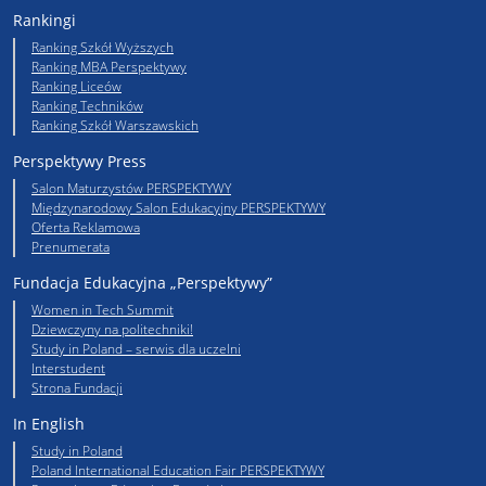
Rankingi
Ranking Szkół Wyższych
Ranking MBA Perspektywy
Ranking Liceów
Ranking Techników
Ranking Szkół Warszawskich
Perspektywy Press
Salon Maturzystów PERSPEKTYWY
Międzynarodowy Salon Edukacyjny PERSPEKTYWY
Oferta Reklamowa
Prenumerata
Fundacja Edukacyjna „Perspektywy”
Women in Tech Summit
Dziewczyny na politechniki!
Study in Poland – serwis dla uczelni
Interstudent
Strona Fundacji
In English
Study in Poland
Poland International Education Fair PERSPEKTYWY