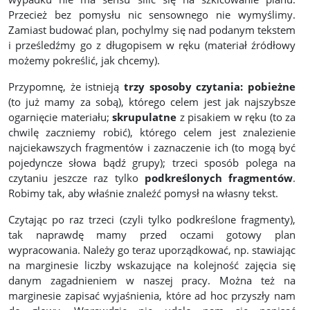
Przecież bez pomysłu nic sensownego nie wymyślimy.
Zamiast budować plan, pochylmy się nad podanym tekstem
i prześledźmy go z długopisem w ręku (materiał źródłowy
możemy pokreślić, jak chcemy).
Przypomnę, że istnieją
trzy sposoby czytania: pobieżne
(to już mamy za sobą), którego celem jest jak najszybsze
ogarnięcie materiału;
skrupulatne
z pisakiem w ręku (to za
chwilę zaczniemy robić), którego celem jest znalezienie
najciekawszych fragmentów i zaznaczenie ich (to mogą być
pojedyncze słowa bądź grupy); trzeci sposób polega na
czytaniu jeszcze raz tylko
podkreślonych fragmentów
.
Robimy tak, aby właśnie znaleźć pomysł na własny tekst.
Czytając po raz trzeci (czyli tylko podkreślone fragmenty),
tak naprawdę mamy przed oczami gotowy plan
wypracowania. Należy go teraz uporządkować, np. stawiając
na marginesie liczby wskazujące na kolejność zajęcia się
danym zagadnieniem w naszej pracy. Można też na
marginesie zapisać wyjaśnienia, które ad hoc przyszły nam