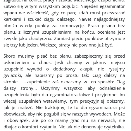
Łatwo się w tym wszystkim pogubić. Niejeden egzaminator
wpada we wściekłość, gdy co parę zdań musi przewracać
kartkami i szukać ciągu dalszego. Nawet najłagodniejszy
obniża wtedy punkty za kompozycję. Praca pisana bez
planu, z licznymi uzupełnieniami na końcu, oceniana jest
zwykle jako chaotyczna. Zamiast pięciu punktów otrzymuje
się trzy lub jeden. Większej straty nie powinno już być.
Skoro musimy pisać bez planu, zabezpieczmy się przed
oskarżeniem o chaos. Jeśli chcemy w jakimś miejscu
uzupełnić wywód o dodatkowy akapit, nie rysujmy
gwiazdki, ale napiszmy po prostu tak: Ciąg dalszy na
stronie... Uzupełnienie zaś oznaczmy w ten sposób: Ciąg
dalszy strony... Uczyńmy wszystko, aby odnalezienie
uzupełnienia było dla egzaminatora łatwe i przyjemne. Im
więcej uzupełnień wstawiamy, tym precyzyjniej opiszmy,
jak je znaleźć. Nie traktujmy, że to dla egzaminatora psi
obowiązek, aby nie pogubił się w naszych wywodach. Może
i obowiązek, ale po co mamy grać mu na nerwach, nie
dbając o komfort czytania. Nic tak nie denerwuje czytelnika,