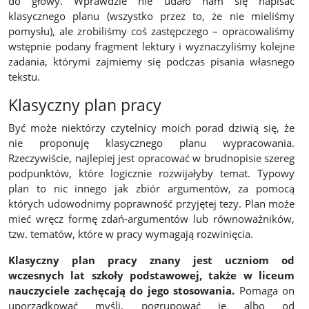
do głowy. Wprawdzie nie udało nam się napisać
klasycznego planu (wszystko przez to, że nie mieliśmy
pomysłu), ale zrobiliśmy coś zastępczego – opracowaliśmy
wstępnie podany fragment lektury i wyznaczyliśmy kolejne
zadania, którymi zajmiemy się podczas pisania własnego
tekstu.
Klasyczny plan pracy
Być może niektórzy czytelnicy moich porad dziwią się, że
nie proponuję klasycznego planu wypracowania.
Rzeczywiście, najlepiej jest opracować w brudnopisie szereg
podpunktów, które logicznie rozwijałyby temat. Typowy
plan to nic innego jak zbiór argumentów, za pomocą
których udowodnimy poprawność przyjętej tezy. Plan może
mieć wręcz formę zdań-argumentów lub równoważników,
tzw. tematów, które w pracy wymagają rozwinięcia.
Klasyczny plan pracy znany jest uczniom od
wczesnych lat szkoły podstawowej, także w liceum
nauczyciele zachęcają do jego stosowania.
Pomaga on
uporządkować myśli, pogrupować je albo od