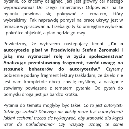
pytanie, co chcemy osiągnąć. Jaki jest główny cel naszego
wypracowania? Do czego zmierzamy? Odpowiedź na te
pytania powinna się pokrywać z tematem, który
wybraliśmy. Tak naprawdę pomysł na pracę ukryty jest w
temacie wypracowania. Trzeba go tylko umiejętnie wyłuskać
i pokrótce objaśnić, a plan będzie gotowy.
Powiedzmy, że wybrałem następujący temat:
„Co o
autorytecie pisał w Przedwiośniu Stefan Żeromski i
jaką mu wyznaczał rolę w życiu społeczeństwa?
Analizując przedstawiony fragment, zwróć uwagę na
stosunek bohaterów do autorytetów.”
Czytamy
pobieżnie podany fragment lektury (zakładam, że dzieło nie
jest nam kompletnie obce), chwilę myślimy, a następnie
stawiamy powiązane z tematem pytania. Od pytań do
pomysłu droga jest już bardzo krótka.
Pytania do tematu mogłyby być takie:
Co to jest autorytet?
Gdzie go szukać? Dlaczego nie każdy może być autorytetem?
Jakimi cechami trzeba się wykazywać, aby stanowić dla kogoś
wzór do naśladowania? Czy wszyscy uznają te same