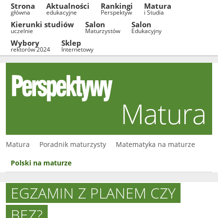
Strona
Aktualności
Rankingi
Matura
główna
edukacyjne
Perspektyw
i Studia
Kierunki studiów
Salon
Salon
uczelnie
Maturzystów
Edukacyjny
Wybory
Sklep
rektorów 2024
Internetowy
Matura
Matura
Poradnik maturzysty
Matematyka na maturze
Polski na maturze
EGZAMIN Z PLANEM CZY
BEZ?