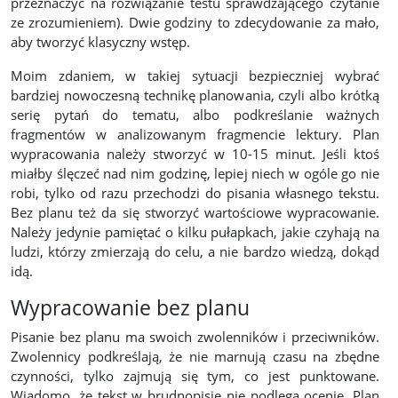
przeznaczyć na rozwiązanie testu sprawdzającego czytanie
ze zrozumieniem). Dwie godziny to zdecydowanie za mało,
aby tworzyć klasyczny wstęp.
Moim zdaniem, w takiej sytuacji bezpieczniej wybrać
bardziej nowoczesną technikę planowania, czyli albo krótką
serię pytań do tematu, albo podkreślanie ważnych
fragmentów w analizowanym fragmencie lektury. Plan
wypracowania należy stworzyć w 10-15 minut. Jeśli ktoś
miałby ślęczeć nad nim godzinę, lepiej niech w ogóle go nie
robi, tylko od razu przechodzi do pisania własnego tekstu.
Bez planu też da się stworzyć wartościowe wypracowanie.
Należy jedynie pamiętać o kilku pułapkach, jakie czyhają na
ludzi, którzy zmierzają do celu, a nie bardzo wiedzą, dokąd
idą.
Wypracowanie bez planu
Pisanie bez planu ma swoich zwolenników i przeciwników.
Zwolennicy podkreślają, że nie marnują czasu na zbędne
czynności, tylko zajmują się tym, co jest punktowane.
Wiadomo, że tekst w brudnopisie nie podlega ocenie. Plan