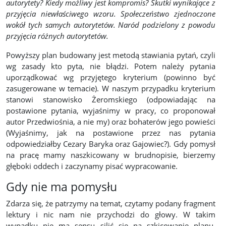
autorytety? Kiedy możliwy jest kompromis? Skutki wynikające z
przyjęcia niewłaściwego wzoru. Społeczeństwo zjednoczone
wokół tych samych autorytetów. Naród podzielony z powodu
przyjęcia różnych autorytetów.
Powyższy plan budowany jest metodą stawiania pytań, czyli
wg zasady kto pyta, nie błądzi. Potem należy pytania
uporządkować wg przyjętego kryterium (powinno być
zasugerowane w temacie). W naszym przypadku kryterium
stanowi stanowisko Żeromskiego (odpowiadając na
postawione pytania, wyjaśnimy w pracy, co proponował
autor Przedwiośnia, a nie my) oraz bohaterów jego powieści
(Wyjaśnimy, jak na postawione przez nas pytania
odpowiedziałby Cezary Baryka oraz Gajowiec?). Gdy pomysł
na pracę mamy naszkicowany w brudnopisie, bierzemy
głęboki oddech i zaczynamy pisać wypracowanie.
Gdy nie ma pomysłu
Zdarza się, że patrzymy na temat, czytamy podany fragment
lektury i nic nam nie przychodzi do głowy. W takim
wypadku nie ma sensu silić się na szkicowanie planu.