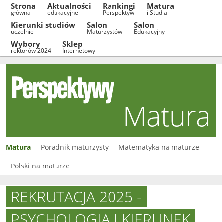
Strona
Aktualności
Rankingi
Matura
główna
edukacyjne
Perspektyw
i Studia
Kierunki studiów
Salon
Salon
uczelnie
Maturzystów
Edukacyjny
Wybory
Sklep
rektorów 2024
Internetowy
Matura
Matura
Poradnik maturzysty
Matematyka na maturze
Polski na maturze
REKRUTACJA 2025 -
PSYCHOLOGIA I KIERUNEK