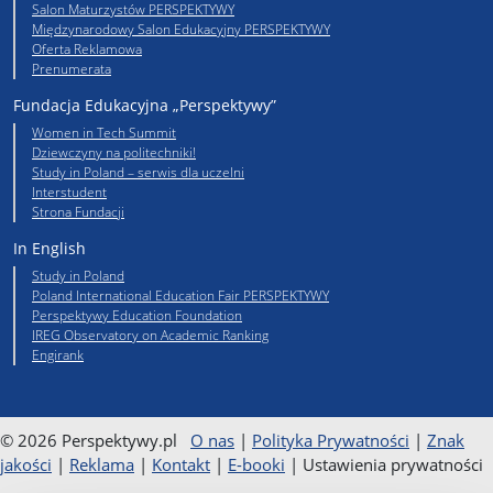
Salon Maturzystów PERSPEKTYWY
Międzynarodowy Salon Edukacyjny PERSPEKTYWY
Oferta Reklamowa
Prenumerata
Fundacja Edukacyjna „Perspektywy”
Women in Tech Summit
Dziewczyny na politechniki!
Study in Poland – serwis dla uczelni
Interstudent
Strona Fundacji
In English
Study in Poland
Poland International Education Fair PERSPEKTYWY
Perspektywy Education Foundation
IREG Observatory on Academic Ranking
Engirank
© 2026 Perspektywy.pl
O nas
|
Polityka Prywatności
|
Znak
jakości
|
Reklama
|
Kontakt
|
E-booki
|
Ustawienia prywatności