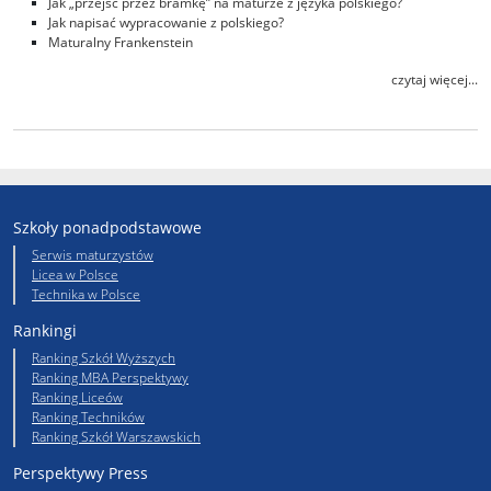
Jak „przejść przez bramkę” na maturze z języka polskiego?
Jak napisać wypracowanie z polskiego?
Maturalny Frankenstein
czytaj więcej...
Szkoły ponadpodstawowe
Serwis maturzystów
Licea w Polsce
Technika w Polsce
Rankingi
Ranking Szkół Wyższych
Ranking MBA Perspektywy
Ranking Liceów
Ranking Techników
Ranking Szkół Warszawskich
Perspektywy Press