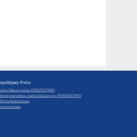
spektywy Press
Salon Maturzystów PERSPEKTYWY
Międzynarodowy Salon Edukacyjny PERSPEKTYWY
Oferta Reklamowa
Prenumerata