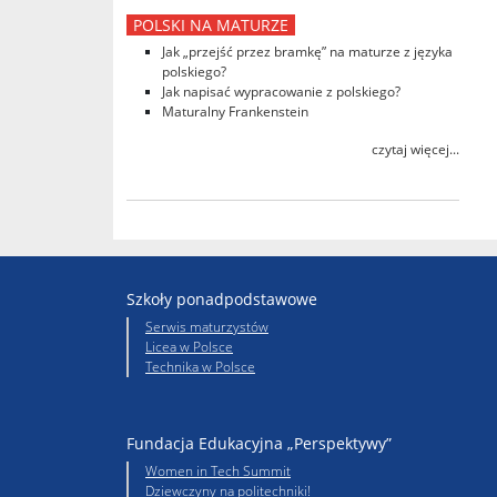
POLSKI NA MATURZE
Jak „przejść przez bramkę” na maturze z języka
polskiego?
Jak napisać wypracowanie z polskiego?
Maturalny Frankenstein
czytaj więcej...
Szkoły ponadpodstawowe
Serwis maturzystów
Licea w Polsce
Technika w Polsce
Fundacja Edukacyjna „Perspektywy”
Women in Tech Summit
Dziewczyny na politechniki!