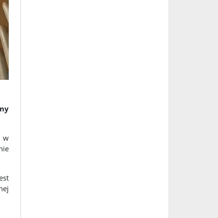
lny
i w
nie
est
nej