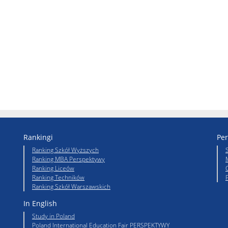
Rankingi
Per
Ranking Szkół Wyższych
Ranking MBA Perspektywy
Ranking Liceów
Ranking Techników
Ranking Szkół Warszawskich
In English
Study in Poland
Poland International Education Fair PERSPEKTYWY