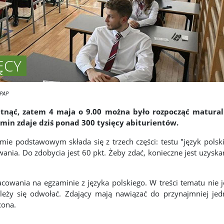
ĘCY
/PAP
witnąć, zatem 4 maja o 9.00 można było rozpocząć matura
min zdaje dziś ponad 300 tysięcy abiturientów.
mie podstawowym składa się z trzech części: testu "język polsk
wania. Do zdobycia jest 60 pkt. Żeby zdać, konieczne jest uzyska
wania na egzaminie z języka polskiego. W treści tematu nie j
leży się odwołać. Zdający mają nawiązać do przynajmniej jed
cona.