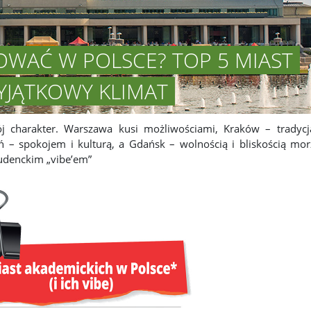
IOWAĆ W POLSCE? TOP 5 MIAST
YJĄTKOWY KLIMAT
 charakter. Warszawa kusi możliwościami, Kraków – tradycj
 – spokojem i kulturą, a Gdańsk – wolnością i bliskością mor
tudenckim „vibe’em”