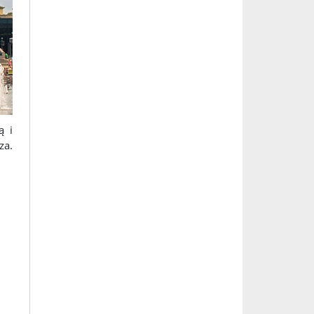
ą i
za.