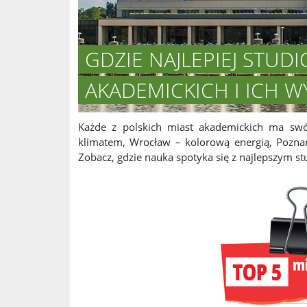
GDZIE NAJLEPIEJ STUD
AKADEMICKICH I ICH W
Każde z polskich miast akademickich ma swój
klimatem, Wrocław – kolorową energią, Poznań
Zobacz, gdzie nauka spotyka się z najlepszym s