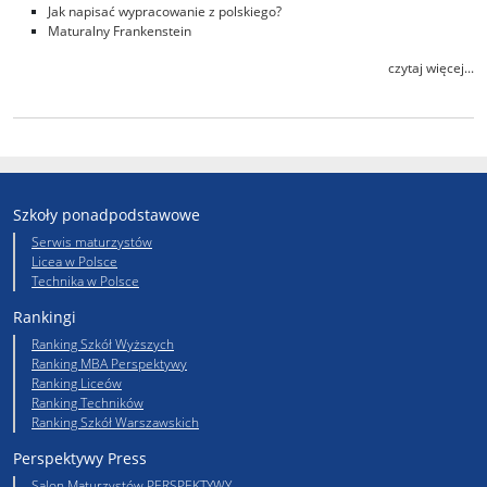
Jak napisać wypracowanie z polskiego?
Maturalny Frankenstein
czytaj więcej...
Szkoły ponadpodstawowe
Serwis maturzystów
Licea w Polsce
Technika w Polsce
Rankingi
Ranking Szkół Wyższych
Ranking MBA Perspektywy
Ranking Liceów
Ranking Techników
Ranking Szkół Warszawskich
Perspektywy Press
Salon Maturzystów PERSPEKTYWY