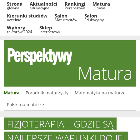
Strona
Aktualności
Rankingi
Matura
główna
edukacyjne
Perspektyw
i Studia
Kierunki studiów
Salon
Salon
uczelnie
Maturzystów
Edukacyjny
Wybory
Sklep
rektorów 2024
Internetowy
Matura
Matura
Poradnik maturzysty
Matematyka na maturze
Polski na maturze
FIZJOTERAPIA – GDZIE SĄ
NAJLEPSZE WARUNKI DO JEJ