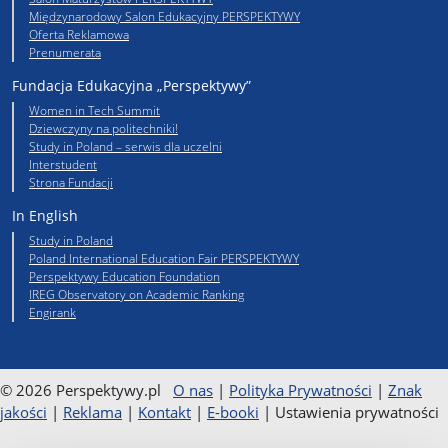
Międzynarodowy Salon Edukacyjny PERSPEKTYWY
Oferta Reklamowa
Prenumerata
Fundacja Edukacyjna „Perspektywy”
Women in Tech Summit
Dziewczyny na politechniki!
Study in Poland – serwis dla uczelni
Interstudent
Strona Fundacji
In English
Study in Poland
Poland International Education Fair PERSPEKTYWY
Perspektywy Education Foundation
IREG Observatory on Academic Ranking
Engirank
© 2026 Perspektywy.pl
O nas
|
Polityka Prywatności
|
Znak
jakości
|
Reklama
|
Kontakt
|
E-booki
|
Ustawienia prywatności