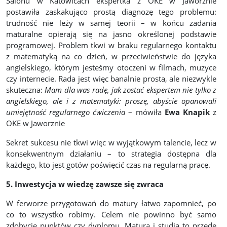
Salonu w Katowicach ekspertka z OKE w Jaworznie
postawiła zaskakująco prostą diagnozę tego problemu:
trudność nie leży w samej teorii – w końcu zadania
maturalne opierają się na jasno określonej podstawie
programowej. Problem tkwi w braku regularnego kontaktu
z matematyką na co dzień, w przeciwieństwie do języka
angielskiego, którym jesteśmy otoczeni w filmach, muzyce
czy internecie. Rada jest więc banalnie prosta, ale niezwykle
skuteczna:
Mam dla was radę, jak zostać ekspertem nie tylko z
angielskiego, ale i z matematyki: proszę, abyście opanowali
umiejętność regularnego ćwiczenia
– mówiła
Ewa Knapik
z
OKE w Jaworznie
Sekret sukcesu nie tkwi więc w wyjątkowym talencie, lecz w
konsekwentnym działaniu – to strategia dostępna dla
każdego, kto jest gotów poświęcić czas na regularną pracę.
5. Inwestycja w wiedzę zawsze się zwraca
W ferworze przygotowań do matury łatwo zapomnieć, po
co to wszystko robimy. Celem nie powinno być samo
zdobycie punktów czy dyplomu. Matura i studia to przede