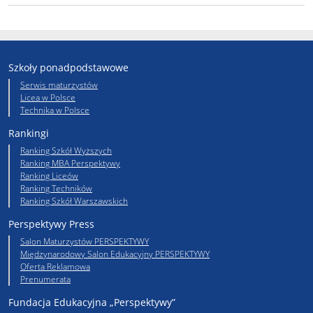
Szkoły ponadpodstawowe
Serwis maturzystów
Licea w Polsce
Technika w Polsce
Rankingi
Ranking Szkół Wyższych
Ranking MBA Perspektywy
Ranking Liceów
Ranking Techników
Ranking Szkół Warszawskich
Perspektywy Press
Salon Maturzystów PERSPEKTYWY
Międzynarodowy Salon Edukacyjny PERSPEKTYWY
Oferta Reklamowa
Prenumerata
Fundacja Edukacyjna „Perspektywy”