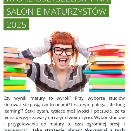
SALONIE MATURZYSTÓW
2025
Czy wynik matury to wyrok? Przy wyborze studiów
kierować się pasją czy trendami? I na czym polega „life-long
learning”? Setki pytań, tysiące możliwości i poczucie, że ta
jedna decyzja zaważy na całym twoim życiu. Wybór studiów
i przygotowania do matury to czas ogromnej presji i
niepewności.
Jaką strategię obrać? Skorzystaj z tych