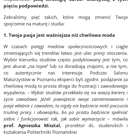
pięciu podpowiedzi.
Zebraliśmy pięć takich, które mogą zmienić Twoje
spojrzenie na maturę i studia:
1. Twoja pasja jest ważniejsza niż chwilowa moda
W czasach potęgi mediów społecznościowych i ciągle
zmieniających się trendów łatwo jest ulec presji otoczenia.
Wybór kierunku studiów często podyktowany jest tym, co
jest akurat „na topie” lub co doradzają znajomi, a nie tym,
co autentycznie nas interesuje. Podczas Salonu
Maturzystów w Poznaniu eksperci byli zgodni: podążanie za
chwilową modą to prosta droga do frustracji i zawodowego
wypalenia.
– Wybór studiów przekłada się na waszą karierę i
życie zawodowe. Jeżeli powiążecie swoje zainteresowania i
pasje właśnie z zawodem, to nigdy nie będziecie mieli poczucia
trudnej pracy i obowiązku, bo po prostu będziecie spełniać
siebie i funkcjonować tak, jak sobie wymarzycie
– mówiła
prof. Agnieszka Misztal
, prorektor ds. studenckich i
kształcenia Politechniki Poznańskiej