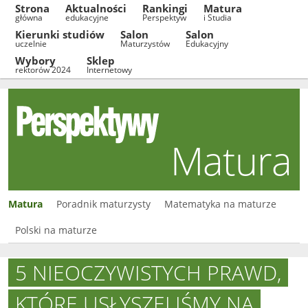
Strona
Aktualności
Rankingi
Matura
główna
edukacyjne
Perspektyw
i Studia
Kierunki studiów
Salon
Salon
uczelnie
Maturzystów
Edukacyjny
Wybory
Sklep
rektorów 2024
Internetowy
Matura
Matura
Poradnik maturzysty
Matematyka na maturze
Polski na maturze
5 NIEOCZYWISTYCH PRAWD,
KTÓRE USŁYSZELIŚMY NA