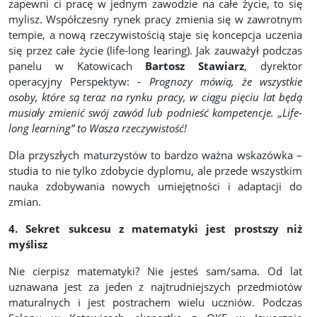
zapewni ci pracę w jednym zawodzie na całe życie, to się
mylisz. Współczesny rynek pracy zmienia się w zawrotnym
tempie, a nową rzeczywistością staje się koncepcja uczenia
się przez całe życie (life-long learing). Jak zauważył podczas
panelu w Katowicach
Bartosz Stawiarz
, dyrektor
operacyjny Perspektyw:
- Prognozy mówią, że wszystkie
osoby, które są teraz na rynku pracy, w ciągu pięciu lat będą
musiały zmienić swój zawód lub podnieść kompetencje. „Life-
long learning” to Wasza rzeczywistość!
Dla przyszłych maturzystów to bardzo ważna wskazówka –
studia to nie tylko zdobycie dyplomu, ale przede wszystkim
nauka zdobywania nowych umiejętności i adaptacji do
zmian.
4. Sekret sukcesu z matematyki jest prostszy niż
myślisz
Nie cierpisz matematyki? Nie jesteś sam/sama. Od lat
uznawana jest za jeden z najtrudniejszych przedmiotów
maturalnych i jest postrachem wielu uczniów. Podczas