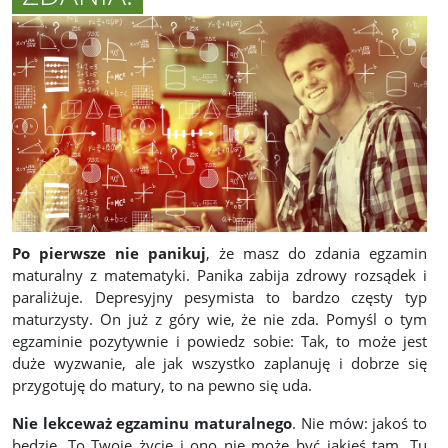
Po pierwsze nie panikuj
, że masz do zdania egzamin
maturalny z matematyki. Panika zabija zdrowy rozsądek i
paraliżuje. Depresyjny pesymista to bardzo częsty typ
maturzysty. On już z góry wie, że nie zda. Pomyśl o tym
egzaminie pozytywnie i powiedz sobie: Tak, to może jest
duże wyzwanie, ale jak wszystko zaplanuję i dobrze się
przygotuję do matury, to na pewno się uda.
Nie lekceważ egzaminu maturalnego
. Nie mów: jakoś to
będzie. To Twoje życie i ono nie może być jakieś tam. Tu