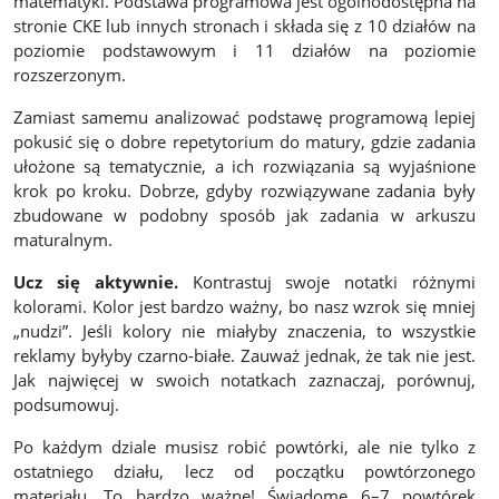
matematyki. Podstawa programowa jest ogólnodostępna na
stronie CKE lub innych stronach i składa się z 10 działów na
poziomie podstawowym i 11 działów na poziomie
rozszerzonym.
Zamiast samemu analizować podstawę programową lepiej
pokusić się o dobre repetytorium do matury, gdzie zadania
ułożone są tematycznie, a ich rozwiązania są wyjaśnione
krok po kroku. Dobrze, gdyby rozwiązywane zadania były
zbudowane w podobny sposób jak zadania w arkuszu
maturalnym.
Ucz się aktywnie.
Kontrastuj swoje notatki różnymi
kolorami. Kolor jest bardzo ważny, bo nasz wzrok się mniej
„nudzi”. Jeśli kolory nie miałyby znaczenia, to wszystkie
reklamy byłyby czarno-białe. Zauważ jednak, że tak nie jest.
Jak najwięcej w swoich notatkach zaznaczaj, porównuj,
podsumowuj.
Po każdym dziale musisz robić powtórki, ale nie tylko z
ostatniego działu, lecz od początku powtórzonego
materiału. To bardzo ważne! Świadome 6–7 powtórek