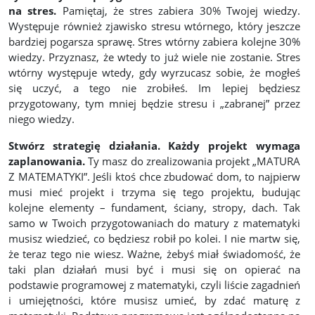
na stres.
Pamiętaj, że stres zabiera 30% Twojej wiedzy.
Występuje również zjawisko stresu wtórnego, który jeszcze
bardziej pogarsza sprawę. Stres wtórny zabiera kolejne 30%
wiedzy. Przyznasz, że wtedy to już wiele nie zostanie. Stres
wtórny występuje wtedy, gdy wyrzucasz sobie, że mogłeś
się uczyć, a tego nie zrobiłeś. Im lepiej będziesz
przygotowany, tym mniej będzie stresu i „zabranej” przez
niego wiedzy.
Stwórz strategię działania. Każdy projekt wymaga
zaplanowania.
Ty masz do zrealizowania projekt „MATURA
Z MATEMATYKI”. Jeśli ktoś chce zbudować dom, to najpierw
musi mieć projekt i trzyma się tego projektu, budując
kolejne elementy – fundament, ściany, stropy, dach. Tak
samo w Twoich przygotowaniach do matury z matematyki
musisz wiedzieć, co będziesz robił po kolei. I nie martw się,
że teraz tego nie wiesz. Ważne, żebyś miał świadomość, że
taki plan działań musi być i musi się on opierać na
podstawie programowej z matematyki, czyli liście zagadnień
i umiejętności, które musisz umieć, by zdać maturę z