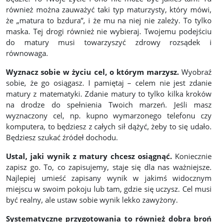
również można zauważyć taki typ maturzysty, który mówi,
że „matura to bzdura”, i że mu na niej nie zależy. To tylko
maska. Tej drogi również nie wybieraj. Twojemu podejściu
do matury musi towarzyszyć zdrowy rozsądek i
równowaga.
Wyznacz sobie w życiu cel, o którym marzysz.
Wyobraź
sobie, że go osiągasz. I pamiętaj – celem nie jest zdanie
matury z matematyki. Zdanie matury to tylko kilka kroków
na drodze do spełnienia Twoich marzeń. Jeśli masz
wyznaczony cel, np. kupno wymarzonego telefonu czy
komputera, to będziesz z całych sił dążyć, żeby to się udało.
Będziesz szukać źródeł dochodu.
Ustal, jaki wynik z matury chcesz osiągnąć.
Koniecznie
zapisz go. To, co zapisujemy, staje się dla nas ważniejsze.
Najlepiej umieść zapisany wynik w jakimś widocznym
miejscu w swoim pokoju lub tam, gdzie się uczysz. Cel musi
być realny, ale ustaw sobie wynik lekko zawyżony.
Systematyczne przygotowania to również dobra broń