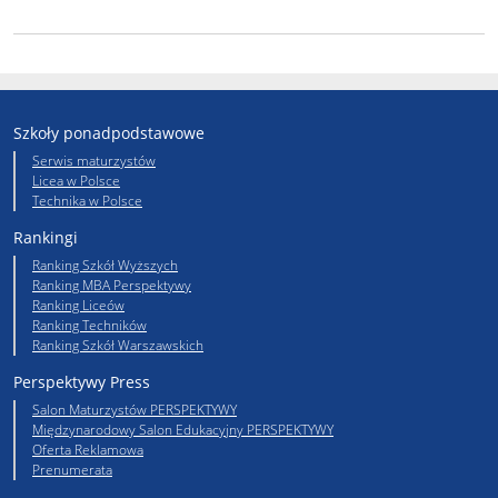
Szkoły ponadpodstawowe
Serwis maturzystów
Licea w Polsce
Technika w Polsce
Rankingi
Ranking Szkół Wyższych
Ranking MBA Perspektywy
Ranking Liceów
Ranking Techników
Ranking Szkół Warszawskich
Perspektywy Press
Salon Maturzystów PERSPEKTYWY
Międzynarodowy Salon Edukacyjny PERSPEKTYWY
Oferta Reklamowa
Prenumerata