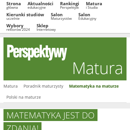
Strona
Aktualności
Rankingi
Matura
główna
edukacyjne
Perspektyw
i Studia
Kierunki studiów
Salon
Salon
uczelnie
Maturzystów
Edukacyjny
Wybory
Sklep
rektorów 2024
Internetowy
Matura
Matura
Poradnik maturzysty
Matematyka na maturze
Polski na maturze
MATEMATYKA JEST DO
ZDANIA!