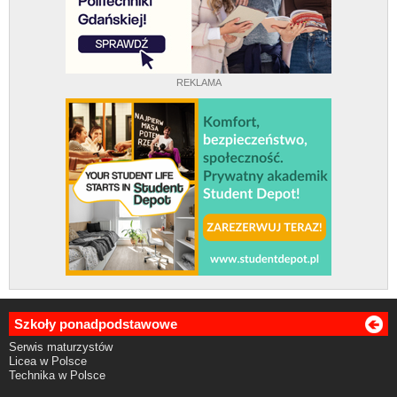
REKLAMA
Szkoły ponadpodstawowe
Serwis maturzystów
Licea w Polsce
Technika w Polsce