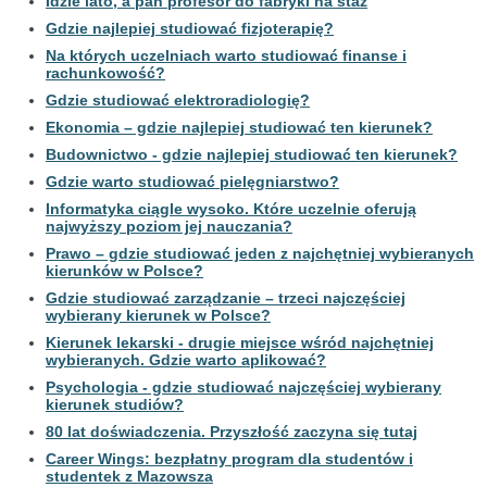
Idzie lato, a pan profesor do fabryki na staż
Gdzie najlepiej studiować fizjoterapię?
Na których uczelniach warto studiować finanse i
rachunkowość?
Gdzie studiować elektroradiologię?
Ekonomia – gdzie najlepiej studiować ten kierunek?
Budownictwo - gdzie najlepiej studiować ten kierunek?
Gdzie warto studiować pielęgniarstwo?
Informatyka ciągle wysoko. Które uczelnie oferują
najwyższy poziom jej nauczania?
Prawo – gdzie studiować jeden z najchętniej wybieranych
kierunków w Polsce?
Gdzie studiować zarządzanie – trzeci najczęściej
wybierany kierunek w Polsce?
Kierunek lekarski - drugie miejsce wśród najchętniej
wybieranych. Gdzie warto aplikować?
Psychologia - gdzie studiować najczęściej wybierany
kierunek studiów?
80 lat doświadczenia. Przyszłość zaczyna się tutaj
Career Wings: bezpłatny program dla studentów i
studentek z Mazowsza