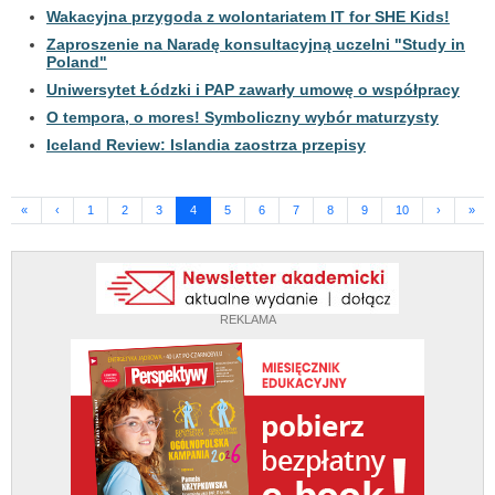
Wakacyjna przygoda z wolontariatem IT for SHE Kids!
Zaproszenie na Naradę konsultacyjną uczelni "Study in
Poland"
Uniwersytet Łódzki i PAP zawarły umowę o współpracy
O tempora, o mores! Symboliczny wybór maturzysty
Iceland Review: Islandia zaostrza przepisy
«
‹
1
2
3
4
5
6
7
8
9
10
›
»
REKLAMA