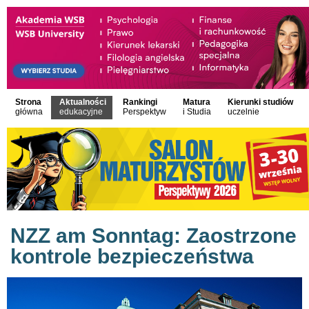
Strona
Aktualności
Rankingi
Matura
Kierunki studiów
główna
edukacyjne
Perspektyw
i Studia
uczelnie
NZZ am Sonntag: Zaostrzone
kontrole bezpieczeństwa