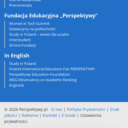
Prenumerata
Fundacja Edukacyjna „Perspektywy”
Women in Tech Summit
Dziewczyny na politechniki!
Study in Poland – serwis dla uczelni
Interstudent
Strona Fundacji
In English
Study in Poland
Poland International Education Fair PERSPEKTYWY
Perspektywy Education Foundation
IREG Observatory on Academic Ranking
Engirank
© 2026 Perspektywy.pl
O nas
|
Polityka Prywatności
|
Znak
jakości
|
Reklama
|
Kontakt
|
E-booki
|
Ustawienia
prywatności