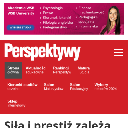
Strona
Aktualności
Rankingi
Matura
główna
edukacyjne
Perspektyw
i Studia
Kierunki studiów
Salon
Salon
Wybory
uczelnie
Maturzystów
Edukacyjny
rektorów 2024
Sklep
Internetowy
Siła i prestiż zależą