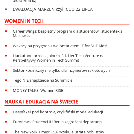
akademicką
EWALUACJA MARZEŃ czyli CUD 22 LIPCA
WOMEN IN TECH
Career Wings: bezpłatny program dla studentów i studentek z
Mazowsza
Wakacyjna przygoda z wolontariatem IT for SHE Kids!
Hackathon przedsiębiorczości. Her Tech Venture na
Perspektywy Women in Tech Summit
Sektor kosmiczny nie tylko dla inżynierów rakietowych
Tego NIE znajdziecie na Summicie!
MONEY TALKS, Women RISE
NAUKA I EDUKACJA NA ŚWIECIE
Deepfake’i pod kontrolą, czyli fiński model edukacji
Euronews: Studenci IU Berlin zagrożeni deportacją
The New York Times: USA ryzykują utratę noblistów