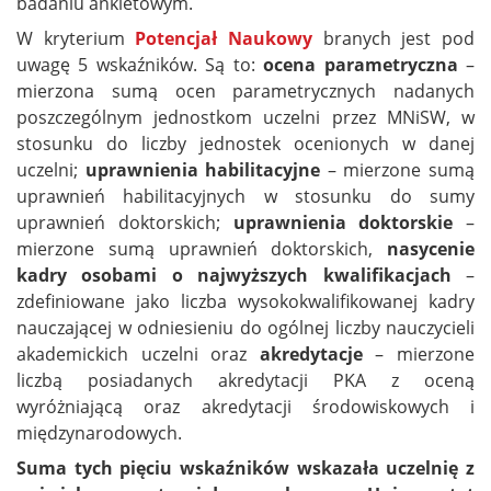
badaniu ankietowym.
W kryterium
Potencjał Naukowy
branych jest pod
uwagę 5 wskaźników. Są to:
ocena parametryczna
–
mierzona sumą ocen parametrycznych nadanych
poszczególnym jednostkom uczelni przez MNiSW, w
stosunku do liczby jednostek ocenionych w danej
uczelni;
uprawnienia habilitacyjne
– mierzone sumą
uprawnień habilitacyjnych w stosunku do sumy
uprawnień doktorskich;
uprawnienia doktorskie
–
mierzone sumą uprawnień doktorskich,
nasycenie
kadry osobami o najwyższych kwalifikacjach
–
zdefiniowane jako liczba wysokokwalifikowanej kadry
nauczającej w odniesieniu do ogólnej liczby nauczycieli
akademickich uczelni oraz
akredytacje
– mierzone
liczbą posiadanych akredytacji PKA z oceną
wyróżniającą oraz akredytacji środowiskowych i
międzynarodowych.
Suma tych pięciu wskaźników wskazała uczelnię z