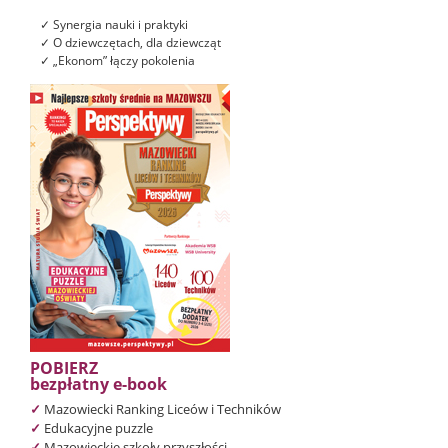
✓ Synergia nauki i praktyki
✓ O dziewczętach, dla dziewcząt
✓ „Ekonom” łączy pokolenia
POBIERZ
bezpłatny e-book
✓
Mazowiecki Ranking Liceów i Techników
✓
Edukacyjne puzzle
✓
Mazowieckie szkoły przyszłości