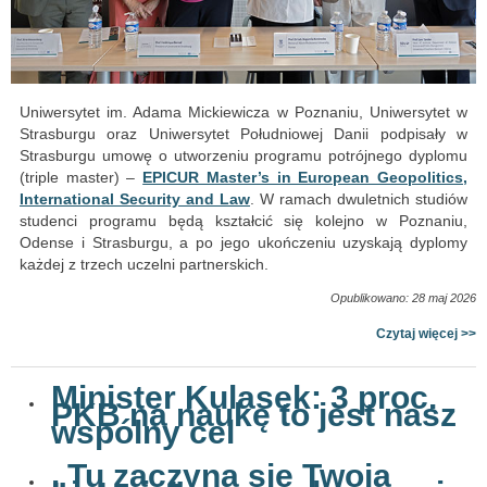
Uniwersytet im. Adama Mickiewicza w Poznaniu, Uniwersytet w
Strasburgu oraz Uniwersytet Południowej Danii podpisały w
Strasburgu umowę o utworzeniu programu potrójnego dyplomu
(triple master) –
EPICUR Master’s in European Geopolitics,
International Security and Law
. W ramach dwuletnich studiów
studenci programu będą kształcić się kolejno w Poznaniu,
Odense i Strasburgu, a po jego ukończeniu uzyskają dyplomy
każdej z trzech uczelni partnerskich.
Opublikowano: 28 maj 2026
Czytaj więcej >>
Minister Kulasek: 3 proc.
PKB na naukę to jest nasz
wspólny cel
„Tu zaczyna się Twoja