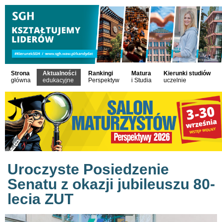
Strona
Aktualności
Rankingi
Matura
Kierunki studiów
główna
edukacyjne
Perspektyw
i Studia
uczelnie
Uroczyste Posiedzenie
Senatu z okazji jubileuszu 80-
lecia ZUT