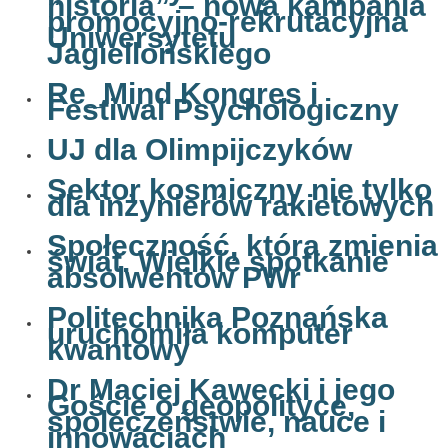
historia” – nowa kampania
promocyjno-rekrutacyjna
Uniwersytetu
Jagiellońskiego
Re_Mind Kongres i
Festiwal Psychologiczny
UJ dla Olimpijczyków
Sektor kosmiczny nie tylko
dla inżynierów rakietowych
Społeczność, która zmienia
świat. Wielkie spotkanie
absolwentów PWr
Politechnika Poznańska
uruchomiła komputer
kwantowy
Dr Maciej Kawecki i jego
Goście o geopolityce,
spoleczeństwie, nauce i
innowacjach