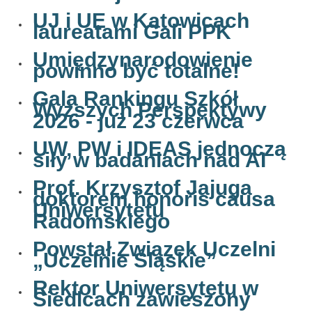
UJ i UE w Katowicach
laureatami Gali PPK
Umiędzynarodowienie
powinno być totalne!
Gala Rankingu Szkół
Wyższych Perspektywy
2026 - już 23 czerwca
UW, PW i IDEAS jednoczą
siły w badaniach nad AI
Prof. Krzysztof Jajuga
doktorem honoris causa
Uniwersytetu
Radomskiego
Powstał Związek Uczelni
„Uczelnie Śląskie”
Rektor Uniwersytetu w
Siedlcach zawieszony