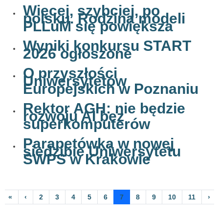
Więcej, szybciej, po
polsku. Rodzina modeli
PLLuM się powiększa
Wyniki konkursu START
2026 ogłoszone
O przyszłości
Uniwersytetów
Europejskich w Poznaniu
Rektor AGH: nie będzie
rozwoju AI bez
superkomputerów
Parapetówka w nowej
siedzibie Uniwersytetu
SWPS w Krakowie
«
‹
2
3
4
5
6
7
8
9
10
11
›