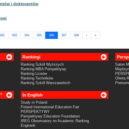
ntów i doktorantów
znej
382
383
384
385
386
387
388
›
»
Rankingi
Persp
Ranking Szkół Wyższych
Salon 
Ranking MBA Perspektywy
Międzyn
Ranking Liceów
PERSP
Ranking Techników
Oferta 
Ranking Szkół Warszawskich
Prenume
y”
In English
Study in Poland
Poland International Education Fair
PERSPEKTYWY
Perspektywy Education Foundation
IREG Observatory on Academic Ranking
Engirank