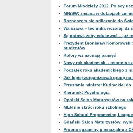
Forum Młodzieży 2012. Polscy ucz
MNiSW: zmiana w dotacjach zmni
Rozpoczęło się odliczanie do Św
Warszawa – technika wczoraj, dziś,
Są gotowi, żeby edukować – już te
Prezydent Bronisław Komorowski:
studentów
Kolory wzmacnają pamięć
Nowy rok akademicki - ostatnia sz
Początek roku akademickiego z n
Jak lepiej zorganizować grupę na
Przesłanie minister Kudryckiej d
Kierunek: Psychologia
Opolski Salon Maturzystów na za
MEN nie skróci roku szkolnego
High School Programming League
Gdański Salon Maturzystów: wybier
Próbne egzaminy gimnazjalne z C