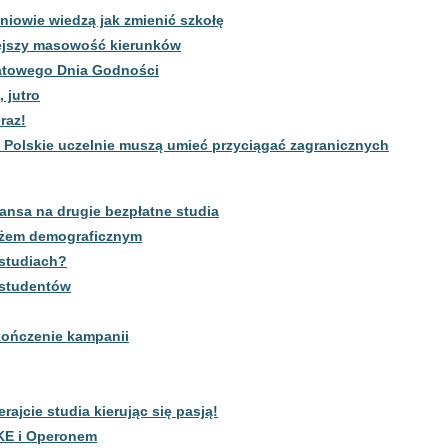
niowie wiedzą jak zmienić szkołę
ejszy masowość kierunków
iatowego Dnia Godności
 jutro
raz!
 Polskie uczelnie muszą umieć przyciągać zagranicznych
ansa na drugie bezpłatne studia
iżem demograficznym
 studiach?
o studentów
kończenie kampanii
ajcie studia kierując się pasją!
KE i Operonem