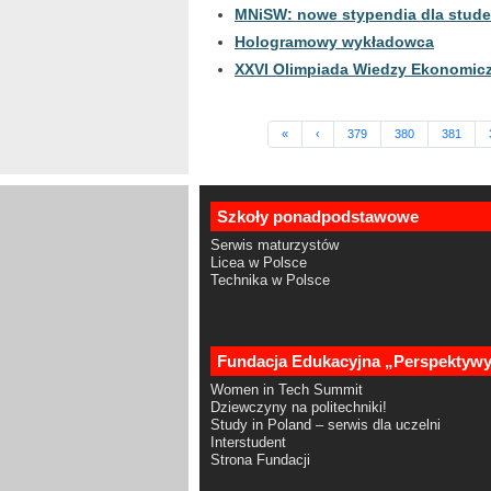
MNiSW: nowe stypendia dla stude
Hologramowy wykładowca
XXVI Olimpiada Wiedzy Ekonomic
«
‹
379
380
381
Szkoły ponadpodstawowe
Serwis maturzystów
Licea w Polsce
Technika w Polsce
Fundacja Edukacyjna „Perspektyw
Women in Tech Summit
Dziewczyny na politechniki!
Study in Poland – serwis dla uczelni
Interstudent
Strona Fundacji