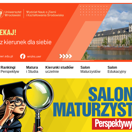
Rankingi
Matura
Kierunki studiów
Salon
Salon
Perspektyw
i Studia
uczelnie
Maturzystów
Edukacyjny