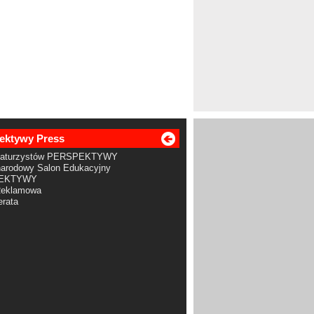
ektywy Press
Maturzystów PERSPEKTYWY
arodowy Salon Edukacyjny
EKTYWY
Reklamowa
rata