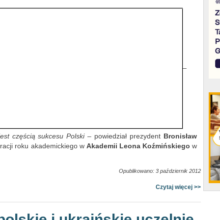
–
st częścią sukcesu Polski
– powiedział prezydent
Bronisław
uracji roku akademickiego w
Akademii Leona Koźmińskiego
w
Opublikowano: 3 październik 2012
Czytaj więcej >>
polskie i ukraińskie uczelnie