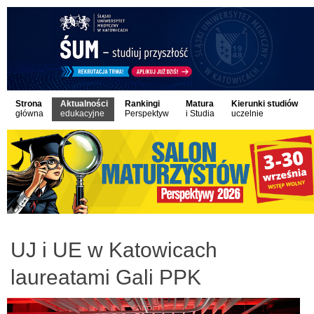
Strona
Aktualności
Rankingi
Matura
Kierunki studiów
główna
edukacyjne
Perspektyw
i Studia
uczelnie
UJ i UE w Katowicach
laureatami Gali PPK