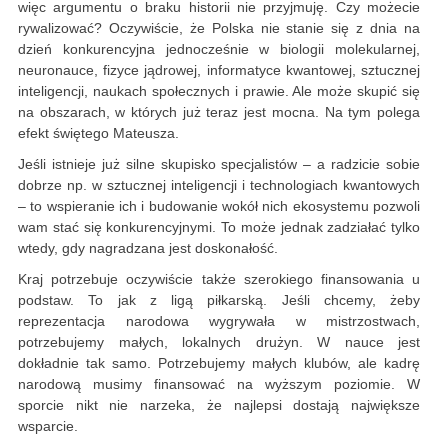
więc argumentu o braku historii nie przyjmuję. Czy możecie
rywalizować? Oczywiście, że Polska nie stanie się z dnia na
dzień konkurencyjna jednocześnie w biologii molekularnej,
neuronauce, fizyce jądrowej, informatyce kwantowej, sztucznej
inteligencji, naukach społecznych i prawie. Ale może skupić się
na obszarach, w których już teraz jest mocna. Na tym polega
efekt świętego Mateusza.
Jeśli istnieje już silne skupisko specjalistów – a radzicie sobie
dobrze np. w sztucznej inteligencji i technologiach kwantowych
– to wspieranie ich i budowanie wokół nich ekosystemu pozwoli
wam stać się konkurencyjnymi. To może jednak zadziałać tylko
wtedy, gdy nagradzana jest doskonałość.
Kraj potrzebuje oczywiście także szerokiego finansowania u
podstaw. To jak z ligą piłkarską. Jeśli chcemy, żeby
reprezentacja narodowa wygrywała w mistrzostwach,
potrzebujemy małych, lokalnych drużyn. W nauce jest
dokładnie tak samo. Potrzebujemy małych klubów, ale kadrę
narodową musimy finansować na wyższym poziomie. W
sporcie nikt nie narzeka, że najlepsi dostają największe
wsparcie.