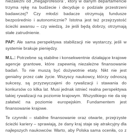
niezależni od „megaprofesora”, który w danym departamencie
trzyma rękę na budżecie i decyduje o podziale przestrzeni
badawczej? Czy młodzi badacze otrzymują fundusze
bezpośrednio i autonomicznie? Istotna jest też przejrzystość
ścieżki awansu – czy wiedzą, że jeśli będą dobrzy, otrzymają
stałe zatrudnienie.
PAP:
Ale sama perspektywa stabilizacji nie wystarczy, jeśli w
systemie brakuje pieniędzy.
M.L.:
Potrzebne są stabilne i konsekwentnie działające krajowe
agencje grantowe, które zapewnią niezależne finansowanie
badań. To nie muszą być dożywotnie etaty. Nikt nie jest
genialny przez całe życie. Wszyscy naukowcy, którzy odnoszą
sukcesy, są przyzwyczajeni do rywalizacji i stawania do
konkursów co kilka lat. Musi jednak istnieć realna perspektywa
takiej rywalizacji na poziomie krajowym. Wszystkiego nie da się
załatwić na poziomie europejskim. Fundamentem jest
finansowanie krajowe.
Te czynniki – stabilne finansowanie oraz otwarte, przejrzyste
ścieżki kariery – sprawiają, że dany kraj staje się atrakcyjny dla
najlepszych naukowców. Warto, aby Polska sama oceniła, co z