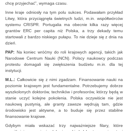
chcę przyjechać”, wymaga czasu.
Inne kraje odniosły na tym polu sukces. Podawałam przykład
Litwy, która przyciągnęła świetnych ludzi, m.in. współtwórców
systemu CRISPR. Portugalia ma obecnie kilka razy więcej
grantów ERC per capita niż Polska, a trzy dekady temu
startowali z bardzo niskiego pułapu. To nie dzieje się z dnia na
dzień.
PAP:
Na koniec wróćmy do roli krajowych agencji, takich jak
Narodowe Centrum Nauki (NCN). Polscy naukowcy podczas
protestu domagali się zwiększenia budżetu m.in. dla tej
instytucji.
M.L.:
Całkowicie się z nimi zgadzam. Finansowanie nauki na
poziomie krajowym jest fundamentalne. Potrzebujemy dobrze
wyszkolonych doktorów, techników i profesorów, którzy będą w
stanie uczyć kolejne pokolenia. Polska oczywiście nie jest
naukową pustynią, ale granty zawsze wędrują tam, gdzie
środowisko jest aktywne, a to buduje się przez stabilne
finansowanie krajowe.
Gdybym miała wskazać trzy najważniejsze filary, które