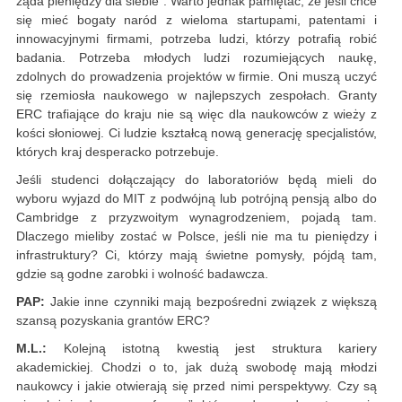
żąda pieniędzy dla siebie”. Warto jednak pamiętać, że jeśli chce
się mieć bogaty naród z wieloma startupami, patentami i
innowacyjnymi firmami, potrzeba ludzi, którzy potrafią robić
badania. Potrzeba młodych ludzi rozumiejących naukę,
zdolnych do prowadzenia projektów w firmie. Oni muszą uczyć
się rzemiosła naukowego w najlepszych zespołach. Granty
ERC trafiające do kraju nie są więc dla naukowców z wieży z
kości słoniowej. Ci ludzie kształcą nową generację specjalistów,
których kraj desperacko potrzebuje.
Jeśli studenci dołączający do laboratoriów będą mieli do
wyboru wyjazd do MIT z podwójną lub potrójną pensją albo do
Cambridge z przyzwoitym wynagrodzeniem, pojadą tam.
Dlaczego mieliby zostać w Polsce, jeśli nie ma tu pieniędzy i
infrastruktury? Ci, którzy mają świetne pomysły, pójdą tam,
gdzie są godne zarobki i wolność badawcza.
PAP:
Jakie inne czynniki mają bezpośredni związek z większą
szansą pozyskania grantów ERC?
M.L.:
Kolejną istotną kwestią jest struktura kariery
akademickiej. Chodzi o to, jak dużą swobodę mają młodzi
naukowcy i jakie otwierają się przed nimi perspektywy. Czy są