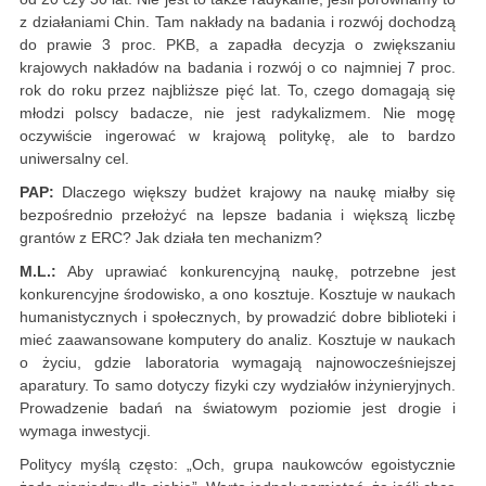
z działaniami Chin. Tam nakłady na badania i rozwój dochodzą
do prawie 3 proc. PKB, a zapadła decyzja o zwiększaniu
krajowych nakładów na badania i rozwój o co najmniej 7 proc.
rok do roku przez najbliższe pięć lat. To, czego domagają się
młodzi polscy badacze, nie jest radykalizmem. Nie mogę
oczywiście ingerować w krajową politykę, ale to bardzo
uniwersalny cel.
PAP:
Dlaczego większy budżet krajowy na naukę miałby się
bezpośrednio przełożyć na lepsze badania i większą liczbę
grantów z ERC? Jak działa ten mechanizm?
M.L.:
Aby uprawiać konkurencyjną naukę, potrzebne jest
konkurencyjne środowisko, a ono kosztuje. Kosztuje w naukach
humanistycznych i społecznych, by prowadzić dobre biblioteki i
mieć zaawansowane komputery do analiz. Kosztuje w naukach
o życiu, gdzie laboratoria wymagają najnowocześniejszej
aparatury. To samo dotyczy fizyki czy wydziałów inżynieryjnych.
Prowadzenie badań na światowym poziomie jest drogie i
wymaga inwestycji.
Politycy myślą często: „Och, grupa naukowców egoistycznie