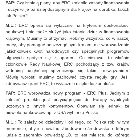
PAP:
Czy istnieją plany, aby ERC zmieniło zasady finansowania
i uczyniło je bardziej dostępnym dla krajów na dorobku, takich
jak Polska?
M.L.:
ERC opiera się wyłącznie na kryterium doskonałości
naukowej i nie może służyć jako łatanie dziur w finansowaniu
krajowym. Musimy to utrzymać. Robimy wszystko, co w naszej
mocy, aby pomagać poszczególnym krajom, ale wprowadzanie
jakichkolwiek kwot narodowych czy specjalnych programów
ulgowych spotyka się z oporem. Co ciekawe, to właśnie
członkowie Rady Naukowej ERC pochodzący z tzw. krajów
widening najgłośniej sprzeciwiają się takim rozwiązaniom.
Mówią wprost: musimy zachować czyste reguły gry. Jeśli
zdobywasz grant ERC, to wyłącznie dzięki doskonałości.
PAP:
ERC wprowadza nowy program - ERC Plus. Jednym z
założeń projektu jest przyciągnięcie do Europy wybitnych
uczonych z innych kontynentów. Obawiam się jednak, że
niewielu naukowców np. z USA wybierze Polskę.
M.L.:
To zależy od dziedziny i od tego, co Polska robi w tym
momencie, aby ich powitać. Zbudowanie środowiska, o którym
ludzie z zagranicy powiedzą: „O, to jest miejsce, do którego