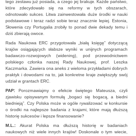
tego zestawu już posiada, a czego jej brakuje. Każde państwo,
które zdecydowało się na reformy w tych obszarach,
odnotowało sukces. Litwa zainwestowała duże środki w nauki
podstawowe i teraz radzi sobie teraz znacznie lepiej. Estonia,
Słowenia czy Portugalia zrobiły to ponad dwie dekady temu i
dziś zbierają owoce.
Rada Naukowa ERC przygotowała „białą księgę” dotyczącą
krajów osiągających słabsze wyniki w unijnych programach
badawczo-rozwojowych (widening), pod przewodnictwem
polskiego członka naszej Rady Naukowej, prof. Leszka
Kaczmarka. Zawiera ona aneks z wieloma przykładami dobrych
praktyk i dowodami na to, jak konkretne kraje zwiększyły swój
udział w grantach ERC.
PAP:
Porozmawiajmy o efekcie świętego Mateusza, czyli
zjawisku opisywanym formułą „bogaci się bogacą, a biedni
biednieją”. Czy Polska może w ogóle rywalizować w konkursie
o środki na najlepsze badania z krajami, które mają dłuższą
historię sukcesów i lepsze finansowanie?
M.L.:
Akurat Polska ma dłuższą historię w badaniach
naukowych niż wiele innych krajów! Doskonale o tym wiecie,