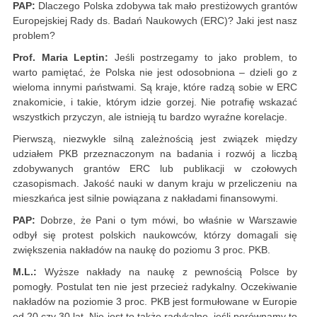
PAP:
Dlaczego Polska zdobywa tak mało prestiżowych grantów
Europejskiej Rady ds. Badań Naukowych (ERC)? Jaki jest nasz
problem?
Prof. Maria Leptin:
Jeśli postrzegamy to jako problem, to
warto pamiętać, że Polska nie jest odosobniona – dzieli go z
wieloma innymi państwami. Są kraje, które radzą sobie w ERC
znakomicie, i takie, którym idzie gorzej. Nie potrafię wskazać
wszystkich przyczyn, ale istnieją tu bardzo wyraźne korelacje.
Pierwszą, niezwykle silną zależnością jest związek między
udziałem PKB przeznaczonym na badania i rozwój a liczbą
zdobywanych grantów ERC lub publikacji w czołowych
czasopismach. Jakość nauki w danym kraju w przeliczeniu na
mieszkańca jest silnie powiązana z nakładami finansowymi.
PAP:
Dobrze, że Pani o tym mówi, bo właśnie w Warszawie
odbył się protest polskich naukowców, którzy domagali się
zwiększenia nakładów na naukę do poziomu 3 proc. PKB.
M.L.:
Wyższe nakłady na naukę z pewnością Polsce by
pomogły. Postulat ten nie jest przecież radykalny. Oczekiwanie
nakładów na poziomie 3 proc. PKB jest formułowane w Europie
od 20 czy 30 lat. Nie jest to także radykalne, jeśli porównamy to