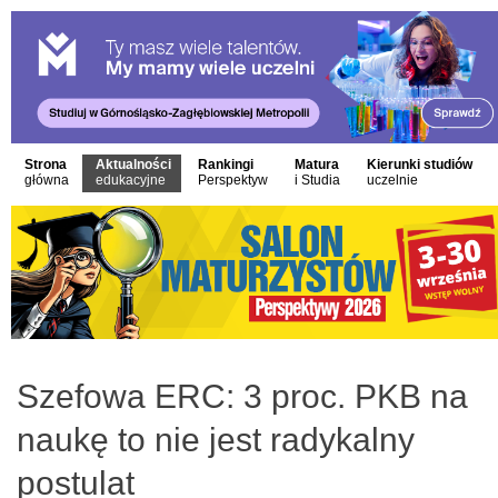
Strona
Aktualności
Rankingi
Matura
Kierunki studiów
główna
edukacyjne
Perspektyw
i Studia
uczelnie
Szefowa ERC: 3 proc. PKB na
naukę to nie jest radykalny
postulat