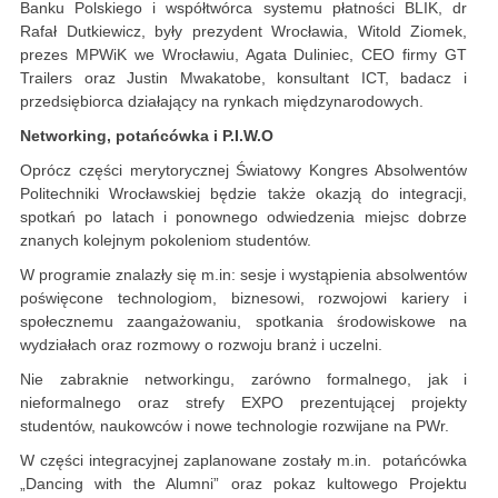
Banku Polskiego i współtwórca systemu płatności BLIK, dr
Rafał Dutkiewicz, były prezydent Wrocławia, Witold Ziomek,
prezes MPWiK we Wrocławiu, Agata Duliniec, CEO firmy GT
Trailers oraz Justin Mwakatobe, konsultant ICT, badacz i
przedsiębiorca działający na rynkach międzynarodowych.
Networking, potańcówka i P.I.W.O
Oprócz części merytorycznej Światowy Kongres Absolwentów
Politechniki Wrocławskiej będzie także okazją do integracji,
spotkań po latach i ponownego odwiedzenia miejsc dobrze
znanych kolejnym pokoleniom studentów.
W programie znalazły się m.in: sesje i wystąpienia absolwentów
poświęcone technologiom, biznesowi, rozwojowi kariery i
społecznemu zaangażowaniu, spotkania środowiskowe na
wydziałach oraz rozmowy o rozwoju branż i uczelni.
Nie zabraknie networkingu, zarówno formalnego, jak i
nieformalnego oraz strefy EXPO prezentującej projekty
studentów, naukowców i nowe technologie rozwijane na PWr.
W części integracyjnej zaplanowane zostały m.in. potańcówka
„Dancing with the Alumni” oraz pokaz kultowego Projektu