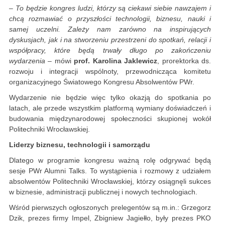
– To będzie kongres ludzi, którzy są ciekawi siebie nawzajem i
chcą rozmawiać o przyszłości technologii, biznesu, nauki i
samej uczelni. Zależy nam zarówno na inspirujących
dyskusjach, jak i na stworzeniu przestrzeni do spotkań, relacji i
współpracy, które będą trwały długo po zakończeniu
wydarzenia
– mówi
prof. Karolina Jaklewicz
, prorektorka ds.
rozwoju i integracji wspólnoty, przewodnicząca komitetu
organizacyjnego Światowego Kongresu Absolwentów PWr.
Wydarzenie nie będzie więc tylko okazją do spotkania po
latach, ale przede wszystkim platformą wymiany doświadczeń i
budowania międzynarodowej społeczności skupionej wokół
Politechniki Wrocławskiej.
Liderzy biznesu, technologii i samorządu
Dlatego w programie kongresu ważną rolę odgrywać będą
sesje PWr Alumni Talks. To wystąpienia i rozmowy z udziałem
absolwentów Politechniki Wrocławskiej, którzy osiągnęli sukces
w biznesie, administracji publicznej i nowych technologiach.
Wśród pierwszych ogłoszonych prelegentów są m.in.: Grzegorz
Dzik, prezes firmy Impel, Zbigniew Jagiełło, były prezes PKO