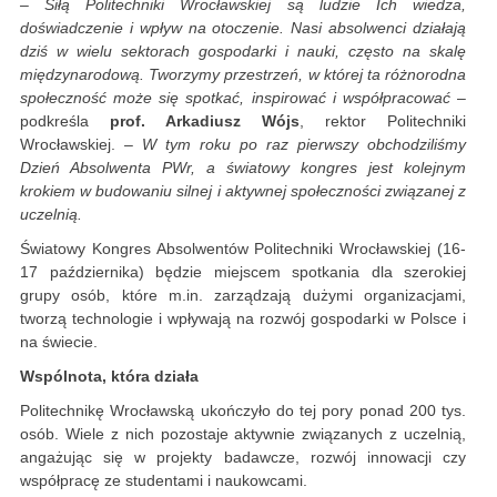
– Siłą Politechniki Wrocławskiej są ludzie Ich wiedza,
doświadczenie i wpływ na otoczenie. Nasi absolwenci działają
dziś w wielu sektorach gospodarki i nauki, często na skalę
międzynarodową. Tworzymy przestrzeń, w której ta różnorodna
społeczność może się spotkać, inspirować i współpracować
–
podkreśla
prof. Arkadiusz Wójs
, rektor Politechniki
Wrocławskiej.
– W tym roku po raz pierwszy obchodziliśmy
Dzień Absolwenta PWr, a światowy kongres jest kolejnym
krokiem w budowaniu silnej i aktywnej społeczności związanej z
uczelnią.
Światowy Kongres Absolwentów Politechniki Wrocławskiej (16-
17 października) będzie miejscem spotkania dla szerokiej
grupy osób, które m.in. zarządzają dużymi organizacjami,
tworzą technologie i wpływają na rozwój gospodarki w Polsce i
na świecie.
Wspólnota, która działa
Politechnikę Wrocławską ukończyło do tej pory ponad 200 tys.
osób. Wiele z nich pozostaje aktywnie związanych z uczelnią,
angażując się w projekty badawcze, rozwój innowacji czy
współpracę ze studentami i naukowcami.