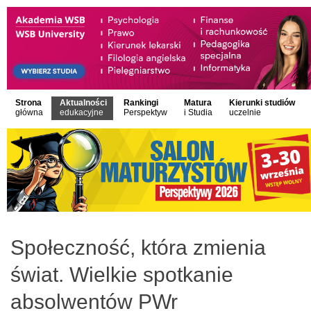
Strona
Aktualności
Rankingi
Matura
Kierunki studiów
główna
edukacyjne
Perspektyw
i Studia
uczelnie
Społeczność, która zmienia
świat. Wielkie spotkanie
absolwentów PWr