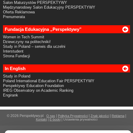
Salon Maturzystów PERSPEKTYWY
Międzynarodowy Salon Edukacyjny PERSPEKTYWY
Oferta Reklamowa
Prenumerata
Fundacja Edukacyjna „Perspektywy”
Women in Tech Summit
Dziewczyny na politechniki!
Study in Poland – serwis dla uczelni
Interstudent
Strona Fundacji
In English
Study in Poland
Poland International Education Fair PERSPEKTYWY
Perspektywy Education Foundation
IREG Observatory on Academic Ranking
Engirank
© 2026 Perspektywy.pl
|
|
|
|
O nas
Polityka Prywatności
Znak jakości
Reklama
|
|
Kontakt
E-booki
Ustawienia prywatności