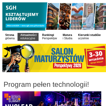
Strona
Aktualności
Rankingi
Matura
Kierunki studiów
główna
edukacyjne
Perspektyw
i Studia
uczelnie
Program pełen technologii!