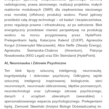
radiologicznej, prawa atomowego, realizacji projektów, małych
reaktorów modułowych (SMR) dla ciepłownictwa sieciowego
oraz morskiej (offshore) produkcji wodoru. Panel jądrowy
prześledzi całą drogę technologii – od badań i bezpieczeństwa,
przez regulacje prawne i infrastrukturę, aż po wdrożenie. Blok
energetyczny przedstawi również perspektywę na produkcję
wodoru na morzu przygotowaną przez HydePoint.
Prelegentkami będą: Katarzyna Kalend (ZUOP), Agnieszka
Korgul (Uniwersytet Warszawski), Alice Neffe (Steady Energy),
Agnieszka Świniarska-Chabros (Amentum), Patrycja
Nowakowska (KKG Legal) oraz Elin Steinsland (HydePoint).
AI, Neuronauka i Zdrowie Psychiczne
Ten blok łączy sztuczną inteligencję, neuronaukę,
kognitywistykę i dobrostan psychiczny. Odkryjemy tajniki
sztucznej inteligencji inspirowanej biologicznie, sieci
neuronowych, neuronauki obliczeniowej, błędów poznawczych,
neurotechnologii oraz cyfrowego zdrowia psychicznego,
danych z urządzeń ubieralnych (wearables) i
spersonalizowanego wsparcia psychologicznego. Prelegentami
będą: Ziemowit Sławiński (Instytut Biologii Doświadczalnej im.