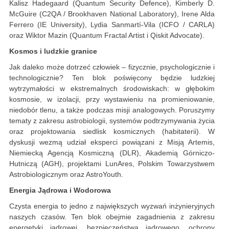
Kalisz Hadegaard (Quantum Security Defence), Kimberly D.
McGuire (C2QA / Brookhaven National Laboratory), Irene Alda
Ferrero (IE University), Lydia Sanmartí-Vila (ICFO / CARLA)
oraz Wiktor Mazin (Quantum Fractal Artist i Qiskit Advocate).
Kosmos i ludzkie granice
Jak daleko może dotrzeć człowiek – fizycznie, psychologicznie i
technologicznie? Ten blok poświęcony będzie ludzkiej
wytrzymałości w ekstremalnych środowiskach: w głębokim
kosmosie, w izolacji, przy wystawieniu na promieniowanie,
niedobór tlenu, a także podczas misji analogowych. Poruszymy
tematy z zakresu astrobiologii, systemów podtrzymywania życia
oraz projektowania siedlisk kosmicznych (habitaterii). W
dyskusji wezmą udział eksperci powiązani z Misją Artemis,
Niemiecką Agencją Kosmiczną (DLR), Akademią Górniczo-
Hutniczą (AGH), projektami LunAres, Polskim Towarzystwem
Astrobiologicznym oraz AstroYouth.
Energia Jądrowa i Wodorowa
Czysta energia to jedno z największych wyzwań inżynieryjnych
naszych czasów. Ten blok obejmie zagadnienia z zakresu
energetyki jądrowej, bezpieczeństwa jądrowego, ochrony