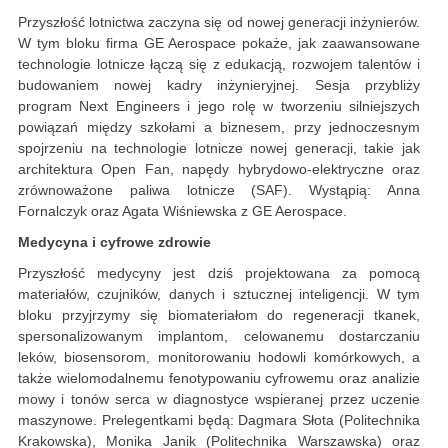
Przyszłość lotnictwa zaczyna się od nowej generacji inżynierów.
W tym bloku firma GE Aerospace pokaże, jak zaawansowane
technologie lotnicze łączą się z edukacją, rozwojem talentów i
budowaniem nowej kadry inżynieryjnej. Sesja przybliży
program Next Engineers i jego rolę w tworzeniu silniejszych
powiązań między szkołami a biznesem, przy jednoczesnym
spojrzeniu na technologie lotnicze nowej generacji, takie jak
architektura Open Fan, napędy hybrydowo-elektryczne oraz
zrównoważone paliwa lotnicze (SAF). Wystąpią: Anna
Fornalczyk oraz Agata Wiśniewska z GE Aerospace.
Medycyna i cyfrowe zdrowie
Przyszłość medycyny jest dziś projektowana za pomocą
materiałów, czujników, danych i sztucznej inteligencji. W tym
bloku przyjrzymy się biomateriałom do regeneracji tkanek,
spersonalizowanym implantom, celowanemu dostarczaniu
leków, biosensorom, monitorowaniu hodowli komórkowych, a
także wielomodalnemu fenotypowaniu cyfrowemu oraz analizie
mowy i tonów serca w diagnostyce wspieranej przez uczenie
maszynowe. Prelegentkami będą: Dagmara Słota (Politechnika
Krakowska), Monika Janik (Politechnika Warszawska) oraz