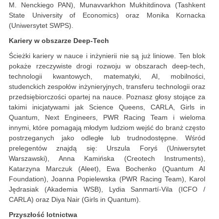
M. Nenckiego PAN), Munavvarkhon Mukhitdinova (Tashkent
State University of Economics) oraz Monika Kornacka
(Uniwersytet SWPS).
Kariery w obszarze Deep-Tech
Ścieżki kariery w nauce i inżynierii nie są już liniowe. Ten blok
pokaże rzeczywiste drogi rozwoju w obszarach deep-tech,
technologii kwantowych, matematyki, AI, mobilności,
studenckich zespołów inżynieryjnych, transferu technologii oraz
przedsiębiorczości opartej na nauce. Poznasz głosy stojące za
takimi inicjatywami jak Science Queens, CARLA, Girls in
Quantum, Next Engineers, PWR Racing Team i wieloma
innymi, które pomagają młodym ludziom wejść do branż często
postrzeganych jako odległe lub trudnodostępne. Wśród
prelegentów znajdą się: Urszula Foryś (Uniwersytet
Warszawski), Anna Kamińska (Creotech Instruments),
Katarzyna Marczuk (Aleet), Ewa Bochenko (Quantum AI
Foundation), Joanna Popielewska (PWR Racing Team), Karol
Jędrasiak (Akademia WSB), Lydia Sanmartí-Vila (ICFO /
CARLA) oraz Diya Nair (Girls in Quantum).
Przyszłość lotnictwa