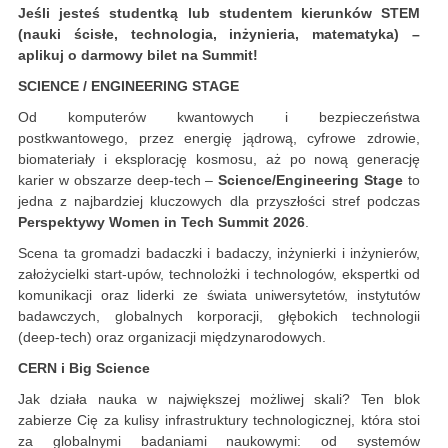
Jeśli jesteś studentką lub studentem kierunków STEM
(nauki ścisłe, technologia, inżynieria, matematyka) –
aplikuj o darmowy bilet na Summit!
SCIENCE / ENGINEERING STAGE
Od komputerów kwantowych i bezpieczeństwa
postkwantowego, przez energię jądrową, cyfrowe zdrowie,
biomateriały i eksplorację kosmosu, aż po nową generację
karier w obszarze deep-tech –
Science/Engineering Stage
to
jedna z najbardziej kluczowych dla przyszłości stref podczas
Perspektywy Women in Tech Summit 2026
.
Scena ta gromadzi badaczki i badaczy, inżynierki i inżynierów,
założycielki start-upów, technolożki i technologów, ekspertki od
komunikacji oraz liderki ze świata uniwersytetów, instytutów
badawczych, globalnych korporacji, głębokich technologii
(deep-tech) oraz organizacji międzynarodowych.
CERN i Big Science
Jak działa nauka w największej możliwej skali? Ten blok
zabierze Cię za kulisy infrastruktury technologicznej, która stoi
za globalnymi badaniami naukowymi: od systemów