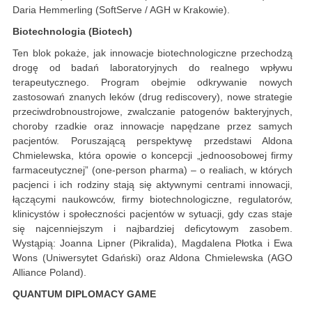
Daria Hemmerling (SoftServe / AGH w Krakowie).
Biotechnologia (Biotech)
Ten blok pokaże, jak innowacje biotechnologiczne przechodzą
drogę od badań laboratoryjnych do realnego wpływu
terapeutycznego. Program obejmie odkrywanie nowych
zastosowań znanych leków (drug rediscovery), nowe strategie
przeciwdrobnoustrojowe, zwalczanie patogenów bakteryjnych,
choroby rzadkie oraz innowacje napędzane przez samych
pacjentów. Poruszającą perspektywę przedstawi Aldona
Chmielewska, która opowie o koncepcji „jednoosobowej firmy
farmaceutycznej” (one-person pharma) – o realiach, w których
pacjenci i ich rodziny stają się aktywnymi centrami innowacji,
łączącymi naukowców, firmy biotechnologiczne, regulatorów,
klinicystów i społeczności pacjentów w sytuacji, gdy czas staje
się najcenniejszym i najbardziej deficytowym zasobem.
Wystąpią: Joanna Lipner (Pikralida), Magdalena Płotka i Ewa
Wons (Uniwersytet Gdański) oraz Aldona Chmielewska (AGO
Alliance Poland).
QUANTUM DIPLOMACY GAME