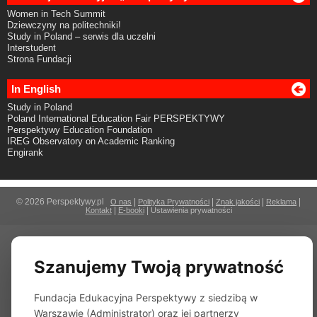
Women in Tech Summit
Dziewczyny na politechniki!
Study in Poland – serwis dla uczelni
Interstudent
Strona Fundacji
In English
Study in Poland
Poland International Education Fair PERSPEKTYWY
Perspektywy Education Foundation
IREG Observatory on Academic Ranking
Engirank
© 2026 Perspektywy.pl
|
|
|
|
O nas
Polityka Prywatności
Znak jakości
Reklama
|
|
Kontakt
E-booki
Ustawienia prywatności
Szanujemy Twoją prywatność
Fundacja Edukacyjna Perspektywy z siedzibą w
Warszawie (Administrator) oraz jej partnerzy