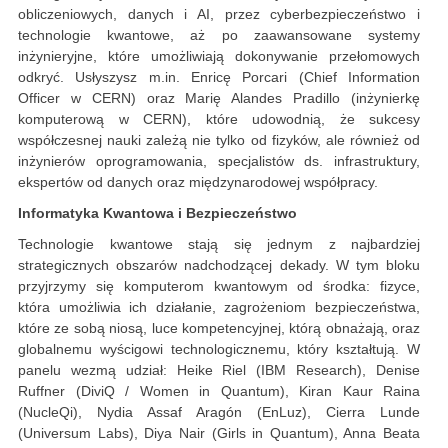
obliczeniowych, danych i AI, przez cyberbezpieczeństwo i
technologie kwantowe, aż po zaawansowane systemy
inżynieryjne, które umożliwiają dokonywanie przełomowych
odkryć. Usłyszysz m.in. Enricę Porcari (Chief Information
Officer w CERN) oraz Marię Alandes Pradillo (inżynierkę
komputerową w CERN), które udowodnią, że sukcesy
współczesnej nauki zależą nie tylko od fizyków, ale również od
inżynierów oprogramowania, specjalistów ds. infrastruktury,
ekspertów od danych oraz międzynarodowej współpracy.
Informatyka Kwantowa i Bezpieczeństwo
Technologie kwantowe stają się jednym z najbardziej
strategicznych obszarów nadchodzącej dekady. W tym bloku
przyjrzymy się komputerom kwantowym od środka: fizyce,
która umożliwia ich działanie, zagrożeniom bezpieczeństwa,
które ze sobą niosą, luce kompetencyjnej, którą obnażają, oraz
globalnemu wyścigowi technologicznemu, który kształtują. W
panelu wezmą udział: Heike Riel (IBM Research), Denise
Ruffner (DiviQ / Women in Quantum), Kiran Kaur Raina
(NucleQi), Nydia Assaf Aragón (EnLuz), Cierra Lunde
(Universum Labs), Diya Nair (Girls in Quantum), Anna Beata