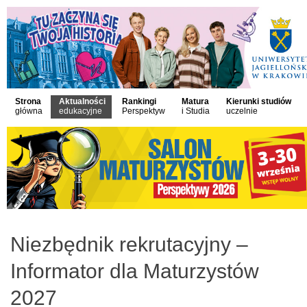
Strona
Aktualności
Rankingi
Matura
Kierunki studiów
główna
edukacyjne
Perspektyw
i Studia
uczelnie
Niezbędnik rekrutacyjny –
Informator dla Maturzystów
2027