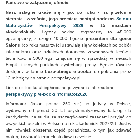
Państwo w załączonej ofercie.
Nasz szlagier ukaże się - jak co roku - na przełomie
sierpnia i września; jego premiera nastąpi podczas
Salonu
Maturzystów Perspektywy 2026
w 15 miastach
akademickich.
Łączny nakład tegoroczny to 45.000
egzemplarzy, z czego 40.000 będzie
prezentem dla gości
Salonu
(co roku maturzyści ustawiają się w kolejkach po odbiór
informatora) oraz szkolnych doradców zawodowych liceów i
techników, a 5000 egz. znajdzie się w sprzedaży w sieciach
Empik i innych punktach dystrybucji prasy. Będzie również
dostępny w formie
bezpłatnego e-booka
, do pobrania przez
12 miesięcy na stronie perspektywy.pl
Link do e-booka ubiegłorocznego wydania Informatora
perspektywy.pl/e-book/informator2026
Informator (kolor, ponad 250 str.) to jedyny w Polsce,
wydawany od ponad 30 lat usystematyzowany katalog dla
kandydatów na studia ze szczegółowymi zasadami przyjęć do
wszystkich uczelni w Polsce na rok akademicki 2027/28. Jest w
nim również obszerna część poradnicza, o tym jak zdawać
maturę i wybrać kierunek studiów i uczelnię.