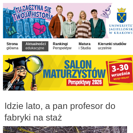
Strona
Aktualności
Rankingi
Matura
Kierunki studiów
główna
edukacyjne
Perspektyw
i Studia
uczelnie
Idzie lato, a pan profesor do
fabryki na staż