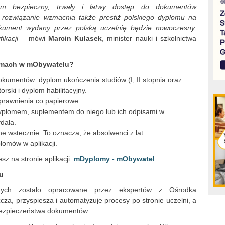
om bezpieczny, trwały i łatwy dostęp do dokumentów
o rozwiązanie wzmacnia także prestiż polskiego dyplomu na
kument wydany przez polską uczelnię będzie nowoczesny,
ikacji
– mówi
Marcin Kulasek
, minister nauki i szkolnictwa
lomach w mObywatelu?
okumentów: dyplom ukończenia studiów (I, II stopnia oraz
orski i dyplom habilitacyjny.
prawnienia co papierowe.
dyplomem, suplementem do niego lub ich odpisami w
ydała.
 wstecznie. To oznacza, że absolwenci z lat
lomów w aplikacji.
z na stronie aplikacji:
mDyplomy - mObywatel
cu
znych zostało opracowane przez ekspertów z Ośrodka
cza, przyspiesza i automatyzuje procesy po stronie uczelni, a
bezpieczeństwa dokumentów.