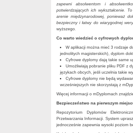
zapewni absolwentom i absolwentk
potwierdzających ich wykształcenie. T
arenie międzynarodowej, ponieważ do
bezpieczny i łatwy do wiarygodnej weryf
wyższego.
Co warto wiedzieć o cyfrowych dyp
W aplikacji można mieć 3 rodzaje d
jednolitych magisterskich), dyplom dokt
Cyfrowe dyplomy dają takie same u
Umożliwiają pobranie pliku PDF z 
językach obcych, jeśli uczelnia takie w
Cyfrowe dyplomy nie będą wydawane
wcześniejszych nie skorzystają z mDyp
Więcej informacji o mDyplomach znajdzies
Bezpieczeństwo na pierwszym miejs
Repozytorium Dyplomów Elektronic
Przetwarzania Informacji. System uprasz
jednocześnie zapewnia wysoki poziom 