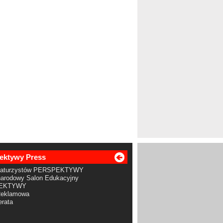
ektywy Press
Maturzystów PERSPEKTYWY
arodowy Salon Edukacyjny
EKTYWY
Reklamowa
rata