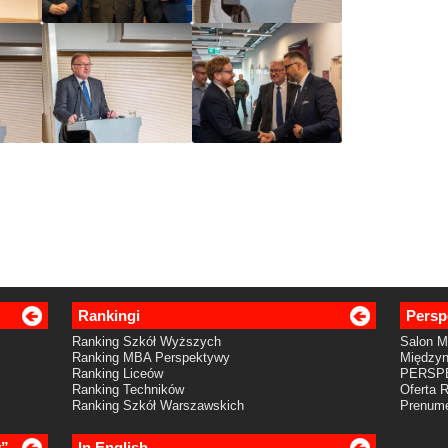
Rankingi
Persp
Ranking Szkół Wyższych
Salon 
Ranking MBA Perspektywy
Międzyn
Ranking Liceów
PERSP
Ranking Techników
Oferta 
Ranking Szkół Warszawskich
Prenume
y”
In English