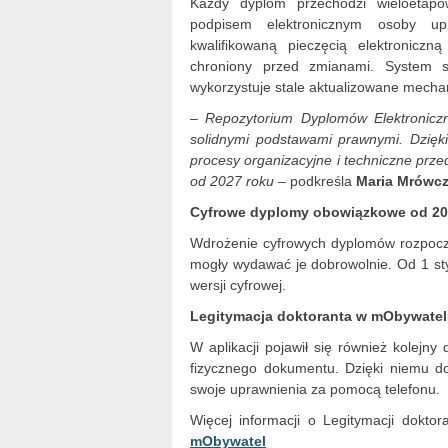
Każdy dyplom przechodzi wieloetapo
podpisem elektronicznym osoby up
kwalifikowaną pieczęcią elektroniczn
chroniony przed zmianami. System s
wykorzystuje stale aktualizowane mech
– Repozytorium Dyplomów Elektroniczn
solidnymi podstawami prawnymi. Dzięk
procesy organizacyjne i techniczne prz
od 2027 roku
– podkreśla
Maria Mrówc
Cyfrowe dyplomy obowiązkowe od 2
Wdrożenie cyfrowych dyplomów rozpocz
mogły wydawać je dobrowolnie. Od 1 s
wersji cyfrowej.
Legitymacja doktoranta w mObywatel
W aplikacji pojawił się również kolejn
fizycznego dokumentu. Dzięki niemu d
swoje uprawnienia za pomocą telefonu.
Więcej informacji o Legitymacji dokto
mObywatel