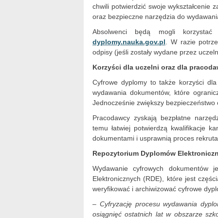
chwili potwierdzić swoje wykształcenie
oraz bezpieczne narzędzia do wydawani
Absolwenci będą mogli korzyst
dyplomy.nauka.gov.pl
. W razie potrz
odpisy (jeśli zostały wydane przez ucze
Korzyści dla uczelni oraz dla praco
Cyfrowe dyplomy to także korzyści dla
wydawania dokumentów, które ograniczy
Jednocześnie zwiększy bezpieczeństwo
Pracodawcy zyskają bezpłatne narzędzi
temu łatwiej potwierdzą kwalifikacje k
dokumentami i usprawnią proces rekruta
Repozytorium Dyplomów Elektronicz
Wydawanie cyfrowych dokumentów je
Elektronicznych (RDE), które jest czę
weryfikować i archiwizować cyfrowe dyp
– Cyfryzację procesu wydawania dypl
osiągnięć ostatnich lat w obszarze sz