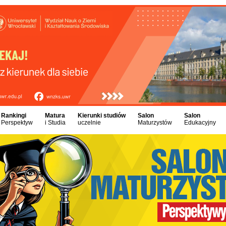
Rankingi
Matura
Kierunki studiów
Salon
Salon
Perspektyw
i Studia
uczelnie
Maturzystów
Edukacyjny