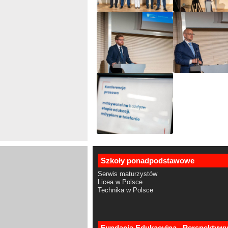
Szkoły ponadpodstawowe
Serwis maturzystów
Licea w Polsce
Technika w Polsce
Fundacja Edukacyjna „Perspektyw