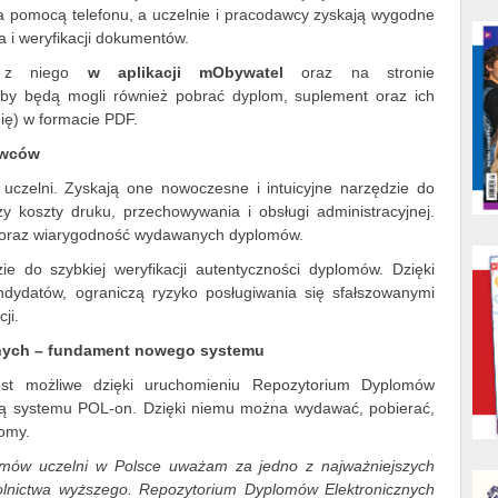
 za pomocą telefonu, a uczelnie i pracodawcy zyskają wygodne
a i weryfikacji dokumentów.
ać z niego
w aplikacji mObywatel
oraz na stronie
eby będą mogli również pobrać dyplom, suplement oraz ich
lnię) w formacie PDF.
dawców
 uczelni. Zyskają one nowoczesne i intuicyjne narzędzie do
 koszty druku, przechowywania i obsługi administracyjnej.
 oraz wiarygodność wydawanych dyplomów.
e do szybkiej weryfikacji autentyczności dyplomów. Dzięki
andydatów, ograniczą ryzyko posługiwania się sfałszowanymi
cji.
nych – fundament nowego systemu
st możliwe dzięki uruchomieniu Repozytorium Dyplomów
ścią systemu POL-on. Dzięki niemu można wydawać, pobierać,
lomy.
omów uczelni w Polsce uważam za jedno z najważniejszych
kolnictwa wyższego. Repozytorium Dyplomów Elektronicznych