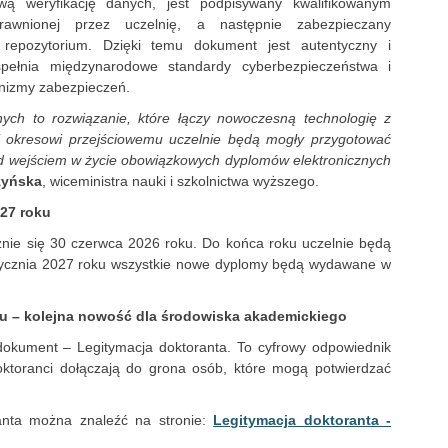
wą weryfikację danych, jest podpisywany kwalifikowanym
rawnionej przez uczelnię, a następnie zabezpieczany
ą repozytorium. Dzięki temu dokument jest autentyczny i
pełnia międzynarodowe standardy cyberbezpieczeństwa i
anizmy zabezpieczeń.
ych to rozwiązanie, które łączy nowoczesną technologię z
i okresowi przejściowemu uczelnie będą mogły przygotować
ed wejściem w życie obowiązkowych dyplomów elektronicznych
zyńska
, wiceministra nauki i szkolnictwa wyższego.
027 roku
nie się 30 czerwca 2026 roku. Do końca roku uczelnie będą
tycznia 2027 roku wszystkie nowe dyplomy będą wydawane w
u – kolejna nowość dla środowiska akademickiego
y dokument – Legitymacja doktoranta. To cyfrowy odpowiednik
oktoranci dołączają do grona osób, które mogą potwierdzać
ranta można znaleźć na stronie:
Legitymacja doktoranta -