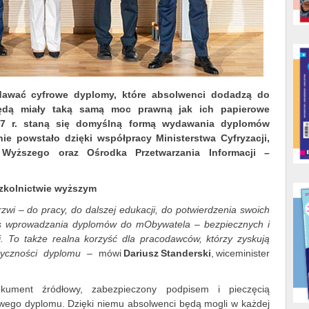
dawać cyfrowe dyplomy, które absolwenci dodadzą do
będą miały taką samą moc prawną jak ich papierowe
27 r. staną się domyślną formą wydawania dyplomów
ie powstało dzięki współpracy Ministerstwa Cyfryzacji,
 Wyższego oraz Ośrodka Przetwarzania Informacji –
.
zkolnictwie wyższym
zwi – do pracy, do dalszej edukacji, do potwierdzenia swoich
es wprowadzania dyplomów do mObywatela – bezpiecznych i
i. To także realna korzyść dla pracodawców, którzy zyskują
tyczności dyplomu
– mówi
Dariusz Standerski
, wiceminister
kument źródłowy, zabezpieczony podpisem i pieczęcią
owego dyplomu. Dzięki niemu absolwenci będą mogli w każdej