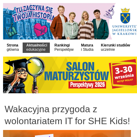
Strona
Aktualności
Rankingi
Matura
Kierunki studiów
główna
edukacyjne
Perspektyw
i Studia
uczelnie
Wakacyjna przygoda z
wolontariatem IT for SHE Kids!