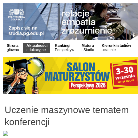
Strona
Aktualności
Rankingi
Matura
Kierunki studiów
główna
edukacyjne
Perspektyw
i Studia
uczelnie
Uczenie maszynowe tematem
konferencji