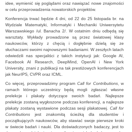
idee, wymienić się poglądami oraz nawiązać nowe znajomości
w celu przeprowadzenia nowatorskich projektów.
Konferencja trwać będzie 4 dni, od 22 do 25 listopada br. na
Wydziale Matematyki, Informatyki i Mechaniki Uniwersytetu
Warszawskiego /ul. Banacha 2/. W ostatnim dniu odbędą się
warsztaty. Wykłady prowadzone są przez światowej klasy
naukowców, którzy z chęcią i dogłębnie dzielą się ze
słuchaczami swoimi najnowszymi badaniami. W zeszłych latach
odwiedzili nas specjaliści z takich instytucji jak: Google AI,
Facebook AI Research, DeepMind, OpenAI i New York
University, znani z publikacji na tak prestiżowych konferencjach
jak NeurIPS, CVPR oraz ICML.
Co więcej, przeprowadzimy program
Call for Contributions
, w
ramach którego uczestnicy będą mogli zgłaszać własne
prelekcje i plakaty dotyczące swoich badań. Najlepsze
prelekcje zostaną wygłoszone podczas konferencji, a najlepsze
plakaty zostaną wystawione podczas sesji plakatowej.
Call for
Contributions
jest znakomitą ścieżką dla studentów i
początkujących naukowców, aby stawiać swoje pierwsze kroki
w świecie badań i nauki. Dla doświadczonych badaczy, jest to