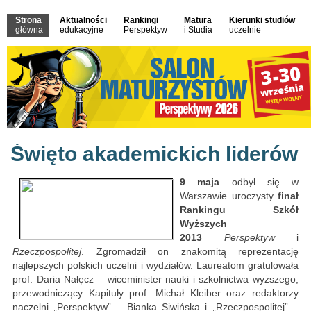
Strona
Aktualności
Rankingi
Matura
Kierunki studiów
główna
edukacyjne
Perspektyw
i Studia
uczelnie
Święto akademickich liderów
9 maja
odbył się w
Warszawie uroczysty
finał
Rankingu Szkół
Wyższych
2013
Perspektyw
i
Rzeczpospolitej
. Zgromadził on znakomitą reprezentację
najlepszych polskich uczelni i wydziałów. Laureatom gratulowała
prof. Daria Nałęcz – wiceminister nauki i szkolnictwa wyższego,
przewodniczący Kapituły prof. Michał Kleiber oraz redaktorzy
naczelni „Perspektyw” – Bianka Siwińska i „Rzeczpospolitej” –