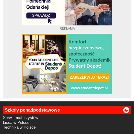
REKLAMA
Szkoły ponadpodstawowe
Serwis maturzystów
Licea w Polsce
Technika w Polsce