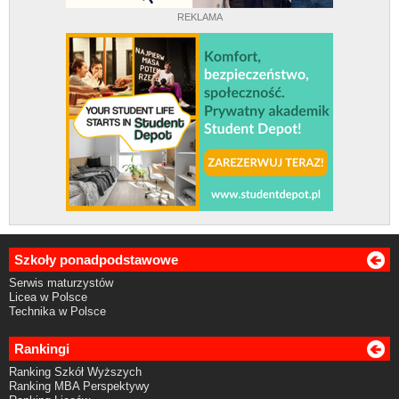
REKLAMA
Szkoły ponadpodstawowe
Serwis maturzystów
Licea w Polsce
Technika w Polsce
Rankingi
Ranking Szkół Wyższych
Ranking MBA Perspektywy