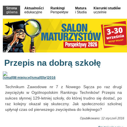
Strona
Aktualności
Rankingi
Matura
Kierunki studiów
główna
edukacyjne
Perspektyw
i Studia
uczelnie
Przepis na dobrą szkołę
[small]III miejsce[/small][br]2016
Technikum Zawodowe nr 7 z Nowego Sącza po raz drugi
zwyciężyło w Ogólnopolskim Rankingu Techników! Przepis na
sukces słynnej 129-letniej szkoły, do której trudno się dostać, po
raz kolejny okazał się skuteczny. Jak społeczności szkolnej
upłynął czas od pierwszego zwycięstwa do kolejnego?
Opublikowano: 12 styczeń 2016