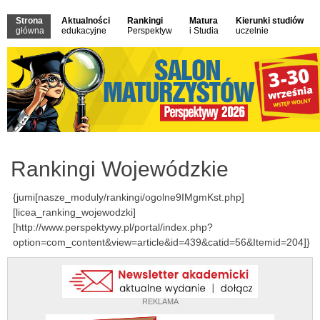
Strona
Aktualności
Rankingi
Matura
Kierunki studiów
główna
edukacyjne
Perspektyw
i Studia
uczelnie
Rankingi Wojewódzkie
{jumi[nasze_moduly/rankingi/ogolne9IMgmKst.php]
[licea_ranking_wojewodzki]
[http://www.perspektywy.pl/portal/index.php?
option=com_content&view=article&id=439&catid=56&Itemid=204]}
REKLAMA