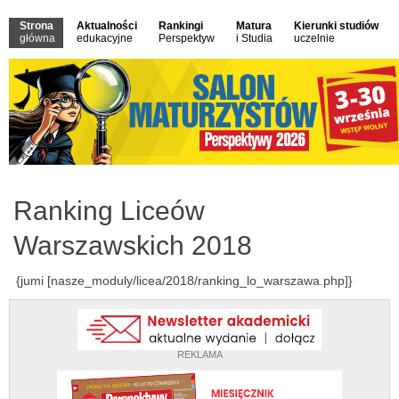
Strona
Aktualności
Rankingi
Matura
Kierunki studiów
główna
edukacyjne
Perspektyw
i Studia
uczelnie
Ranking Liceów
Warszawskich 2018
{jumi [nasze_moduly/licea/2018/ranking_lo_warszawa.php]}
REKLAMA