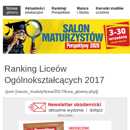
Strona
Aktualności
Rankingi
Matura
Kierunki studiów
główna
edukacyjne
Perspektyw
i Studia
uczelnie
Ranking Liceów
Ogólnokształcących 2017
{jumi [nasze_moduly/licea/2017/licea_glowny.php]}
REKLAMA