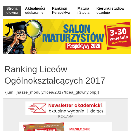
Strona
Aktualności
Rankingi
Matura
Kierunki studiów
główna
edukacyjne
Perspektyw
i Studia
uczelnie
Ranking Liceów
Ogólnokształcących 2017
{jumi [nasze_moduly/licea/2017/licea_glowny.php]}
REKLAMA