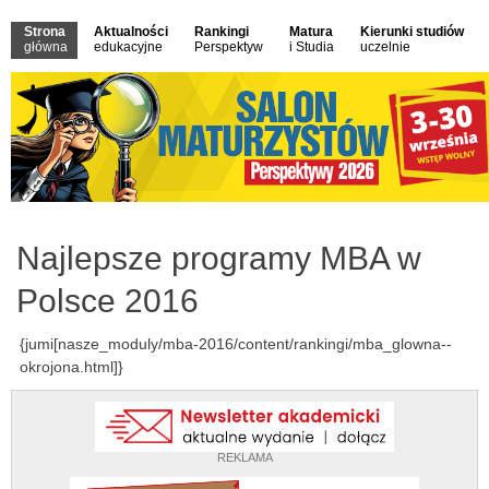
Strona
Aktualności
Rankingi
Matura
Kierunki studiów
główna
edukacyjne
Perspektyw
i Studia
uczelnie
Najlepsze programy MBA w
Polsce 2016
{jumi[nasze_moduly/mba-2016/content/rankingi/mba_glowna--
okrojona.html]}
REKLAMA