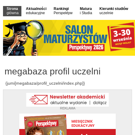
Strona
Aktualności
Rankingi
Matura
Kierunki studiów
główna
edukacyjne
Perspektyw
i Studia
uczelnie
megabaza profil uczelni
{jumi[megabaza/profil_uczelni/index.php]}
REKLAMA