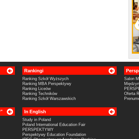
Rankingi
Persp
Ranking Szkół Wyższych
Salon 
Ranking MBA Perspektywy
Międzyn
Ranking Liceów
PERSP
Ranking Techników
Oferta 
Ranking Szkół Warszawskich
Prenume
y”
In English
Study in Poland
Poland International Education Fair
PERSPEKTYWY
Perspektywy Education Foundation