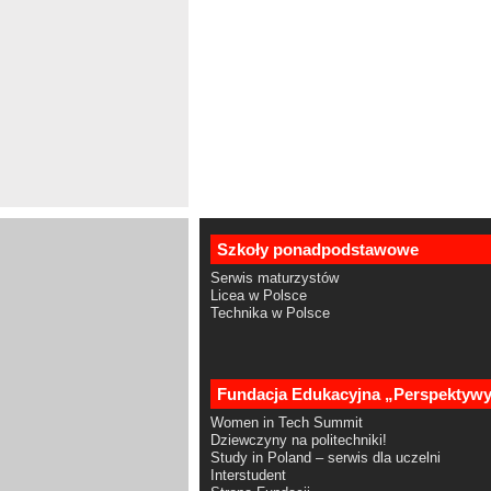
Szkoły ponadpodstawowe
Serwis maturzystów
Licea w Polsce
Technika w Polsce
Fundacja Edukacyjna „Perspektyw
Women in Tech Summit
Dziewczyny na politechniki!
Study in Poland – serwis dla uczelni
Interstudent