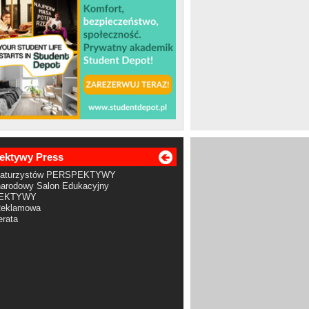
ektywy Press
Maturzystów PERSPEKTYWY
arodowy Salon Edukacyjny
EKTYWY
Reklamowa
rata