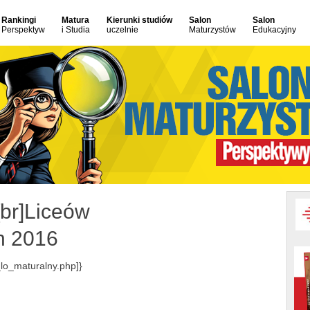
Rankingi
Matura
Kierunki studiów
Salon
Salon
Perspektyw
i Studia
uczelnie
Maturzystów
Edukacyjny
br]Liceów
h 2016
lo_maturalny.php]}