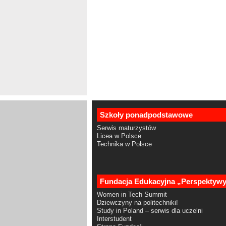
Szkoły ponadpodstawowe
Serwis maturzystów
Licea w Polsce
Technika w Polsce
Fundacja Edukacyjna „Perspektyw
Women in Tech Summit
Dziewczyny na politechniki!
Study in Poland – serwis dla uczelni
Interstudent