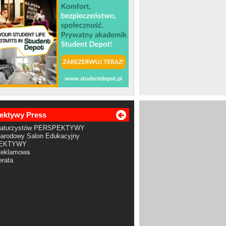
ektywy Press
Maturzystów PERSPEKTYWY
arodowy Salon Edukacyjny
EKTYWY
Reklamowa
rata