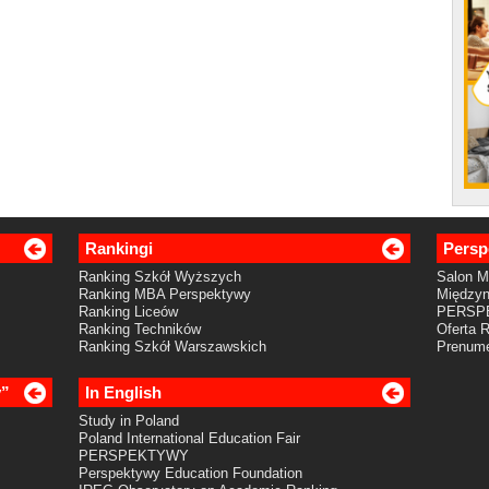
Rankingi
Persp
Ranking Szkół Wyższych
Salon 
Ranking MBA Perspektywy
Międzyn
Ranking Liceów
PERSP
Ranking Techników
Oferta 
Ranking Szkół Warszawskich
Prenume
y”
In English
Study in Poland
Poland International Education Fair
PERSPEKTYWY
Perspektywy Education Foundation