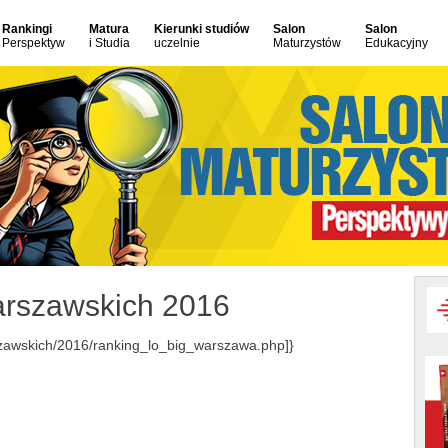
Rankingi
Matura
Kierunki studiów
Salon
Salon
Perspektyw
i Studia
uczelnie
Maturzystów
Edukacyjny
rszawskich 2016
szawskich/2016/ranking_lo_big_warszawa.php]}