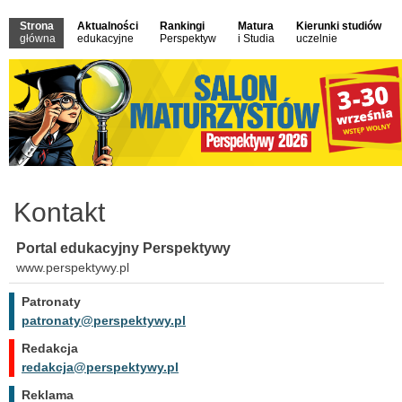
Strona
Aktualności
Rankingi
Matura
Kierunki studiów
główna
edukacyjne
Perspektyw
i Studia
uczelnie
Kontakt
Portal edukacyjny Perspektywy
www.perspektywy.pl
Patronaty
patronaty@perspektywy.pl
Redakcja
redakcja@perspektywy.pl
Reklama