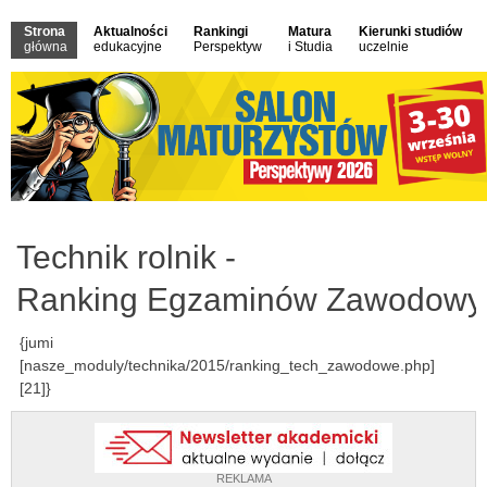
Strona
Aktualności
Rankingi
Matura
Kierunki studiów
główna
edukacyjne
Perspektyw
i Studia
uczelnie
Technik rolnik -
Ranking Egzaminów Zawodowy
{jumi
[nasze_moduly/technika/2015/ranking_tech_zawodowe.php]
[21]}
REKLAMA