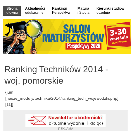
Strona
Aktualności
Rankingi
Matura
Kierunki studiów
główna
edukacyjne
Perspektyw
i Studia
uczelnie
Ranking Techników 2014 -
woj. pomorskie
{jumi
[nasze_moduly/technika/2014/ranking_tech_wojewodzki.php]
[11]}
REKLAMA