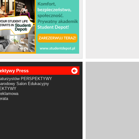
ektywy Press
Maturzystów PERSPEKTYWY
arodowy Salon Edukacyjny
EKTYWY
Reklamowa
rata