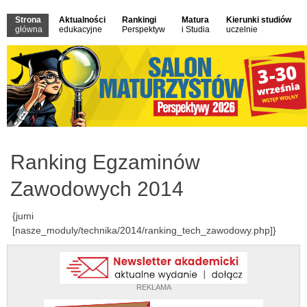
Strona
Aktualności
Rankingi
Matura
Kierunki studiów
główna
edukacyjne
Perspektyw
i Studia
uczelnie
Ranking Egzaminów
Zawodowych 2014
{jumi
[nasze_moduly/technika/2014/ranking_tech_zawodowy.php]}
REKLAMA