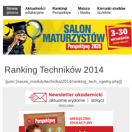
Strona
Aktualności
Rankingi
Matura
Kierunki studiów
główna
edukacyjne
Perspektyw
i Studia
uczelnie
Ranking Techników 2014
{jumi [nasze_moduly/technika/2014/ranking_tech_ogolny.php]}
REKLAMA