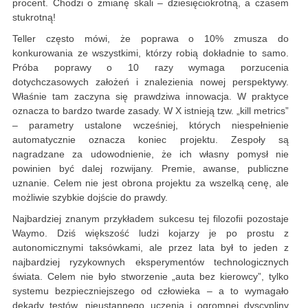
procent. Chodzi o zmianę skali – dziesięciokrotną, a czasem
stukrotną!
Teller często mówi, że poprawa o 10% zmusza do
konkurowania ze wszystkimi, którzy robią dokładnie to samo.
Próba poprawy o 10 razy wymaga porzucenia
dotychczasowych założeń i znalezienia nowej perspektywy.
Właśnie tam zaczyna się prawdziwa innowacja. W praktyce
oznacza to bardzo twarde zasady. W X istnieją tzw. „kill metrics”
– parametry ustalone wcześniej, których niespełnienie
automatycznie oznacza koniec projektu. Zespoły są
nagradzane za udowodnienie, że ich własny pomysł nie
powinien być dalej rozwijany. Premie, awanse, publiczne
uznanie. Celem nie jest obrona projektu za wszelką cenę, ale
możliwie szybkie dojście do prawdy.
Najbardziej znanym przykładem sukcesu tej filozofii pozostaje
Waymo. Dziś większość ludzi kojarzy je po prostu z
autonomicznymi taksówkami, ale przez lata był to jeden z
najbardziej ryzykownych eksperymentów technologicznych
świata. Celem nie było stworzenie „auta bez kierowcy”, tylko
systemu bezpieczniejszego od człowieka – a to wymagało
dekady testów, nieustannego uczenia i ogromnej dyscypliny