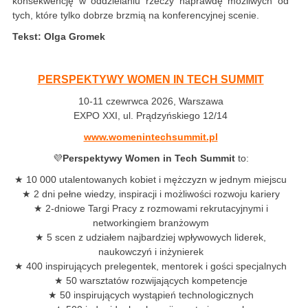
konsekwencję w oddzielaniu rzeczy naprawdę możliwych od
tych, które tylko dobrze brzmią na konferencyjnej scenie.
Tekst: Olga Gromek
PERSPEKTYWY WOMEN IN TECH SUMMIT
10-11 czewrwca 2026, Warszawa
EXPO XXI, ul. Prądzyńskiego 12/14
www.womenintechsummit.pl
💜
Perspektywy Women in Tech Summit
to:
★ 10 000 utalentowanych kobiet i mężczyzn w jednym miejscu
★ 2 dni pełne wiedzy, inspiracji i możliwości rozwoju kariery
★ 2-dniowe Targi Pracy z rozmowami rekrutacyjnymi i
networkingiem branżowym
★ 5 scen z udziałem najbardziej wpływowych liderek,
naukowczyń i inżynierek
★ 400 inspirujących prelegentek, mentorek i gości specjalnych
★ 50 warsztatów rozwijających kompetencje
★ 50 inspirujących wystąpień technologicznych