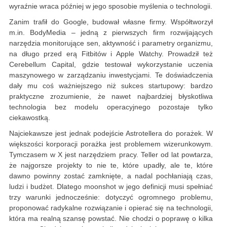
wyraźnie wraca później w jego sposobie myślenia o technologii.
Zanim trafił do Google, budował własne firmy. Współtworzył
m.in. BodyMedia – jedną z pierwszych firm rozwijających
narzędzia monitorujące sen, aktywność i parametry organizmu,
na długo przed erą Fitbitów i Apple Watchy. Prowadził też
Cerebellum Capital, gdzie testował wykorzystanie uczenia
maszynowego w zarządzaniu inwestycjami. Te doświadczenia
dały mu coś ważniejszego niż sukces startupowy: bardzo
praktyczne zrozumienie, że nawet najbardziej błyskotliwa
technologia bez modelu operacyjnego pozostaje tylko
ciekawostką.
Najciekawsze jest jednak podejście Astrotellera do porażek. W
większości korporacji porażka jest problemem wizerunkowym.
Tymczasem w X jest narzędziem pracy. Teller od lat powtarza,
że najgorsze projekty to nie te, które upadły, ale te, które
dawno powinny zostać zamknięte, a nadal pochłaniają czas,
ludzi i budżet. Dlatego moonshot w jego definicji musi spełniać
trzy warunki jednocześnie: dotyczyć ogromnego problemu,
proponować radykalne rozwiązanie i opierać się na technologii,
która ma realną szansę powstać. Nie chodzi o poprawę o kilka