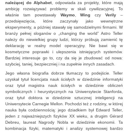
należącej do Alphabet
, odpowiada za projekty, które mają
ambicję rozwiązywać problemy w skali cywilizacyjnej. To
właśnie tam powstawały
Waymo
,
Wing
czy
Verily
–
przedsięwzięcia, które zaczynały jako wewnętrzne
eksperymenty, a później stawały się samodzielnymi firmami. W
branży pełnej sloganów o „changing the world” Astro Teller
należy do niewielkiej grupy ludzi, którzy próbują zamienić tę
deklarację w realny model operacyjny. Nie bawi się w
kosmetyczne poprawki i ulepszenia istniejących systemów.
Bardziej interesuje go to, czy da się je zbudować od nowa:
szybciej, taniej, bezpieczniej i na zupełnie innych zasadach.
Jego własna biografia dobrze tłumaczy to podejście. Teller
uzyskał tytuł licencjata nauk ścisłych w dziedzinie informatyki
oraz tytuł magistra nauk ścisłych w dziedzinie obliczeń
symbolicznych i heurystycznych na Uniwersytecie Stanforda,
oraz tytuł doktora w dziedzinie sztucznej inteligencji na
Uniwersytecie Carnegie Mellon. Pochodzi też z rodziny, w której
nauka była codziennością: jego dziadkiem był Edward Teller,
jeden z najważniejszych fizyków XX wieku, a drugim Gérard
Debreu, laureat Nagrody Nobla w dziedzinie ekonomii. Ta
kombinacja fizyki, matematyki i analizy systemowej bardzo