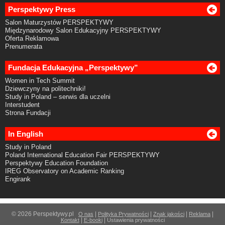
Perspektywy Press
Salon Maturzystów PERSPEKTYWY
Międzynarodowy Salon Edukacyjny PERSPEKTYWY
Oferta Reklamowa
Prenumerata
Fundacja Edukacyjna „Perspektywy”
Women in Tech Summit
Dziewczyny na politechniki!
Study in Poland – serwis dla uczelni
Interstudent
Strona Fundacji
In English
Study in Poland
Poland International Education Fair PERSPEKTYWY
Perspektywy Education Foundation
IREG Observatory on Academic Ranking
Engirank
© 2026 Perspektywy.pl
|
|
|
|
O nas
Polityka Prywatności
Znak jakości
Reklama
|
|
Kontakt
E-booki
Ustawienia prywatności