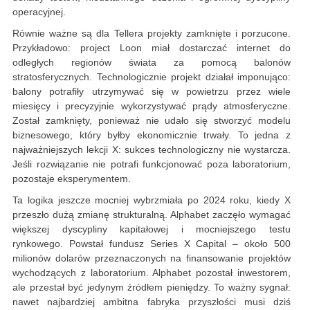
operacyjnej.
Równie ważne są dla Tellera projekty zamknięte i porzucone.
Przykładowo: project Loon miał dostarczać internet do
odległych regionów świata za pomocą balonów
stratosferycznych. Technologicznie projekt działał imponująco:
balony potrafiły utrzymywać się w powietrzu przez wiele
miesięcy i precyzyjnie wykorzystywać prądy atmosferyczne.
Został zamknięty, ponieważ nie udało się stworzyć modelu
biznesowego, który byłby ekonomicznie trwały. To jedna z
najważniejszych lekcji X: sukces technologiczny nie wystarcza.
Jeśli rozwiązanie nie potrafi funkcjonować poza laboratorium,
pozostaje eksperymentem.
Ta logika jeszcze mocniej wybrzmiała po 2024 roku, kiedy X
przeszło dużą zmianę strukturalną. Alphabet zaczęło wymagać
większej dyscypliny kapitałowej i mocniejszego testu
rynkowego. Powstał fundusz Series X Capital – około 500
milionów dolarów przeznaczonych na finansowanie projektów
wychodzących z laboratorium. Alphabet pozostał inwestorem,
ale przestał być jedynym źródłem pieniędzy. To ważny sygnał:
nawet najbardziej ambitna fabryka przyszłości musi dziś