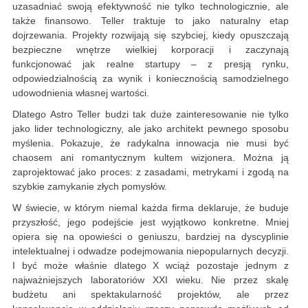
uzasadniać swoją efektywność nie tylko technologicznie, ale
także finansowo. Teller traktuje to jako naturalny etap
dojrzewania. Projekty rozwijają się szybciej, kiedy opuszczają
bezpieczne wnętrze wielkiej korporacji i zaczynają
funkcjonować jak realne startupy – z presją rynku,
odpowiedzialnością za wynik i koniecznością samodzielnego
udowodnienia własnej wartości.
Dlatego Astro Teller budzi tak duże zainteresowanie nie tylko
jako lider technologiczny, ale jako architekt pewnego sposobu
myślenia. Pokazuje, że radykalna innowacja nie musi być
chaosem ani romantycznym kultem wizjonera. Można ją
zaprojektować jako proces: z zasadami, metrykami i zgodą na
szybkie zamykanie złych pomysłów.
W świecie, w którym niemal każda firma deklaruje, że buduje
przyszłość, jego podejście jest wyjątkowo konkretne. Mniej
opiera się na opowieści o geniuszu, bardziej na dyscyplinie
intelektualnej i odwadze podejmowania niepopularnych decyzji.
I być może właśnie dlatego X wciąż pozostaje jednym z
najważniejszych laboratoriów XXI wieku. Nie przez skalę
budżetu ani spektakularność projektów, ale przez