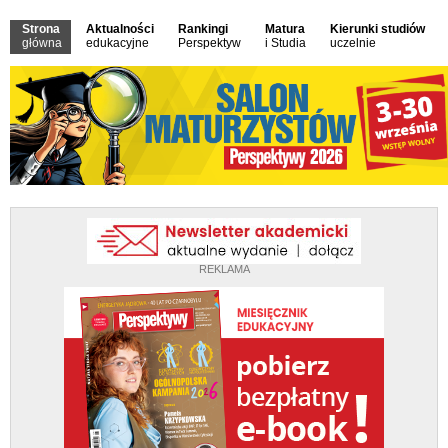
Strona
Aktualności
Rankingi
Matura
Kierunki studiów
główna
edukacyjne
Perspektyw
i Studia
uczelnie
REKLAMA