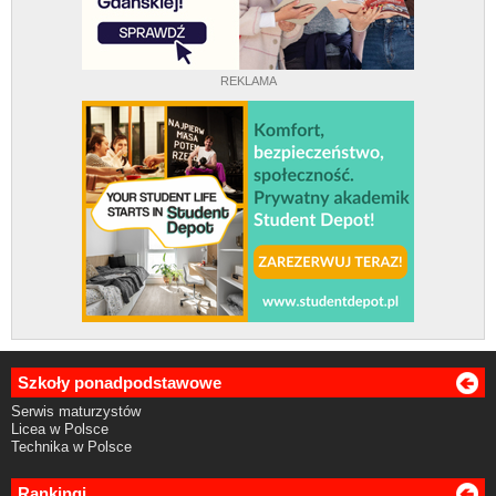
REKLAMA
Szkoły ponadpodstawowe
Serwis maturzystów
Licea w Polsce
Technika w Polsce
Rankingi