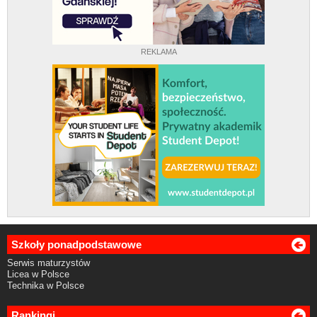
REKLAMA
Szkoły ponadpodstawowe
Serwis maturzystów
Licea w Polsce
Technika w Polsce
Rankingi