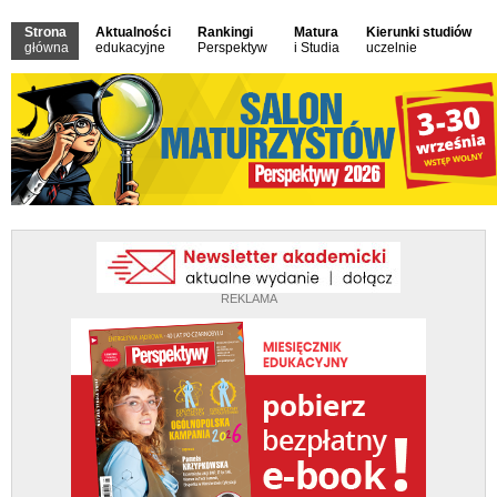
Strona
Aktualności
Rankingi
Matura
Kierunki studiów
główna
edukacyjne
Perspektyw
i Studia
uczelnie
REKLAMA