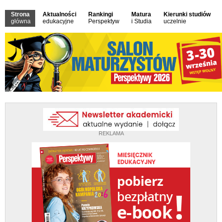
Strona
Aktualności
Rankingi
Matura
Kierunki studiów
główna
edukacyjne
Perspektyw
i Studia
uczelnie
REKLAMA