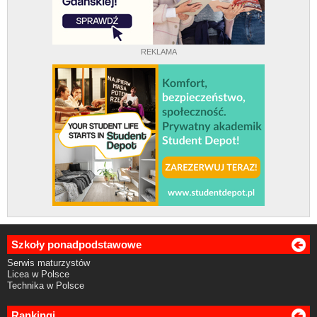
REKLAMA
Szkoły ponadpodstawowe
Serwis maturzystów
Licea w Polsce
Technika w Polsce
Rankingi