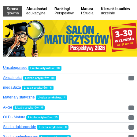
Strona
Aktualności
Rankingi
Matura
Kierunki studiów
główna
edukacyjne
Perspektyw
i Studia
uczelnie
Uncategorised
Liczba artykułów: 38
Aktualności
Liczba artykułów: 58
megaBaza
Liczba artykułów: 6
Materiały statyczne
Liczba artykułów: 4
Akcje
Liczba artykułów: 0
OLD - Matura
Liczba artykułów: 19
Studia doktoranckie
Liczba artykułów: 0
Studia podyplomowe